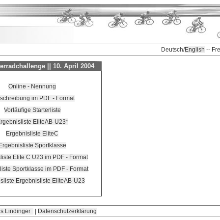
Deutsch/
English
-- Fr
radchallenge || 10. April 2004
Online - Nennung
schreibung im PDF - Format
Vorläufige Starterliste
rgebnisliste EliteAB-U23*
Ergebnisliste EliteC
Ergebnisliste Sportklasse
liste Elite C U23 im PDF - Format
liste Sportklasse im PDF - Format
sliste Ergebnisliste EliteAB-U23
s Lindinger
|
Datenschutzerklärung