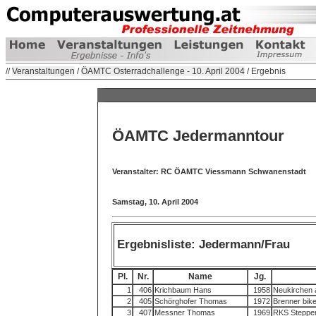
//
Veranstaltungen
/
ÖAMTC Osterradchallenge - 10. April 2004
/ Ergebnis
ÖAMTC Jedermanntour
Veranstalter: RC ÖAMTC Viessmann Schwanenstadt
Samstag, 10. April 2004
Ergebnisliste: Jedermann/Frau
Pl.
Nr.
Name
Jg.
1
406
Krichbaum Hans
1958
Neukirchen 
2
405
Schörghofer Thomas
1972
Brenner bik
3
407
Messner Thomas
1969
RKS Steppe