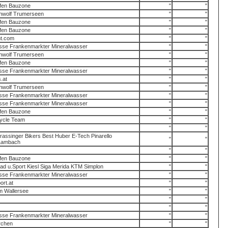
fen Bauzone
"
"
nwolf Trumerseen
"
"
fen Bauzone
"
"
fen Bauzone
"
"
nt.com
"
"
sse Frankenmarkter Mineralwasser
"
"
nwolf Trumerseen
"
"
fen Bauzone
"
"
sse Frankenmarkter Mineralwasser
"
"
.at
"
"
nwolf Trumerseen
"
"
sse Frankenmarkter Mineralwasser
"
"
sse Frankenmarkter Mineralwasser
"
"
fen Bauzone
"
"
Cycle Team
"
"
"
"
ssinger Bikers Best Huber E-Tech Pinarello
"
"
Lambach
"
"
fen Bauzone
"
"
 u.Sport Kiesl Siga Merida KTM Simplon
"
"
sse Frankenmarkter Mineralwasser
"
"
ort.at
"
"
m Wallersee
"
"
"
"
"
"
sse Frankenmarkter Mineralwasser
"
"
rchen
"
"