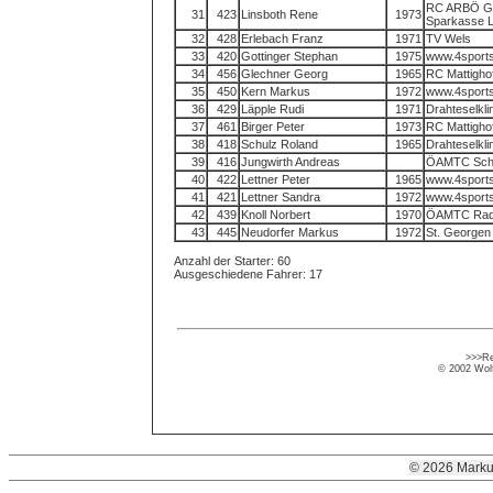
RC ARBÖ Gra
31
423
Linsboth Rene
1973
Sparkasse 
32
428
Erlebach Franz
1971
TV Wels
33
420
Gottinger Stephan
1975
www.4sports
34
456
Glechner Georg
1965
RC Mattigho
35
450
Kern Markus
1972
www.4sports
36
429
Läpple Rudi
1971
Drahteselkl
37
461
Birger Peter
1973
RC Mattigho
38
418
Schulz Roland
1965
Drahteselkl
39
416
Jungwirth Andreas
ÖAMTC Scha
40
422
Lettner Peter
1965
www.4sports
41
421
Lettner Sandra
1972
www.4sports
42
439
Knoll Norbert
1970
ÖAMTC Radpo
43
445
Neudorfer Markus
1972
St. Georgen 
Anzahl der Starter: 60
Ausgeschiedene Fahrer: 17
>>>Re
© 2002 Wolf
© 2026 Marku