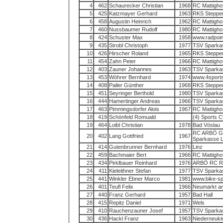
4
462
Schaurecker Christian
1968
RC Mattigho
5
425
Katzmayer Gerhard
1963
RKS Steppe
6
458
Augustin Heinrich
1962
RC Mattigho
7
460
Nussbaumer Rudolf
1980
RC Mattigho
8
424
Schuster Max
1958
www.radpoi
9
435
Strobl Christoph
1977
TSV Sparka
10
426
Hirscher Roland
1965
RKS Steppe
11
454
Zahn Peter
1966
RC Mattigho
12
403
Zauner Johannes
1963
TSV Sparka
13
453
Wöhrer Bernhard
1974
www.4sports
14
408
Pailer Günther
1968
RKS Steppe
15
451
Seyringer Berthold
1980
TSV Sparka
16
444
Hamertinger Andreas
1966
TSV Sparka
17
463
Pimmingsdorfer Alois
1967
RC Mattigho
18
419
Schönfeld Romuald
(4) Sports 
19
464
Loibl Christian
1978
Bad Vöslau
RC ARBÖ Gra
20
402
Lang Gottfried
1967
Sparkasse 
21
414
Gutenbrunner Bernhard
1976
Linz
22
459
Bachmaier Bert
1966
RC Mattigho
23
434
Pirklbauer Reinhard
1976
ARBÖ RC Rad
24
411
Kieleithner Stefan
1977
TSV Sparka
25
441
Winkler Ebner Marco
1981
www.bike-sp
26
401
Teufl Felix
1966
Neumarkt a
27
440
Franz Gerhard
1957
Bad Hall
28
415
Repitz Daniel
1971
Wels
29
410
Rauchenzauner Josef
1957
TSV Sparka
30
436
Hackl Franz
1963
Niederneuki