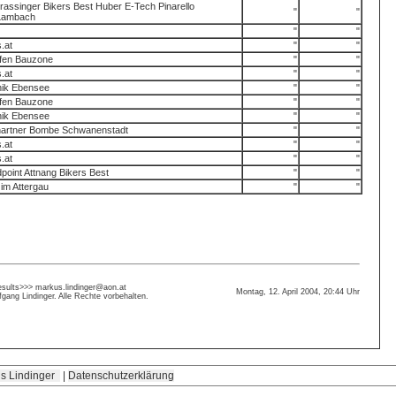
ssinger Bikers Best Huber E-Tech Pinarello
"
"
Lambach
"
"
.at
"
"
fen Bauzone
"
"
.at
"
"
inik Ebensee
"
"
fen Bauzone
"
"
inik Ebensee
"
"
rtner Bombe Schwanenstadt
"
"
.at
"
"
.at
"
"
int Attnang Bikers Best
"
"
im Attergau
"
"
sults>>> markus.lindinger@aon.at
Montag, 12. April 2004, 20:44 Uhr
gang Lindinger. Alle Rechte vorbehalten.
s Lindinger
|
Datenschutzerklärung