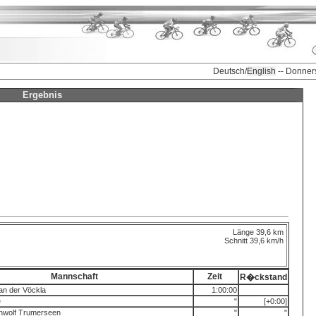
Deutsch/
English
-- Donner
Ergebnis
Länge 39,6 km
Schnitt 39,6 km/h
Mannschaft
Zeit
R�ckstand
an der Vöckla
1:00:00
e
"
[+0:00]
nwolf Trumerseen
"
"