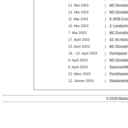
21. Mai 2003
|
MC Donalds 
14. Mai 2003
|
MC Donalds 
11. Mai 2003
|
6. MTB Cros
10. Mai 2003
|
2. Lambache
7. Mai 2003
|
MC Donalds 
27. April 2003
|
42. Int. Ki
23. April 2003
|
MC Donalds 
19. - 21. April 2003
|
Flachgauer
9. April 2003
|
MC Donalds 
6. April 2003
|
Saisoneröf
22. März 2003
|
Fischlhamer
12. Jänner 2003
|
Staatsmeist
© 2026 Marku