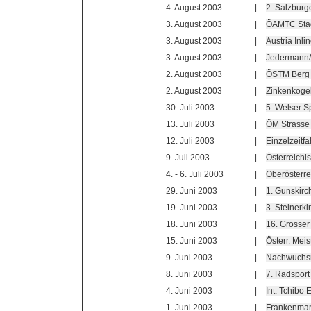
4. August 2003
|
2. Salzburg
3. August 2003
|
ÖAMTC Stad
3. August 2003
|
Austria Inl
3. August 2003
|
Jedermann/
2. August 2003
|
ÖSTM Berg 
2. August 2003
|
Zinkenkogel
30. Juli 2003
|
5. Welser S
13. Juli 2003
|
ÖM Strasse 
12. Juli 2003
|
Einzelzeitf
9. Juli 2003
|
Österreichi
4. - 6. Juli 2003
|
Oberösterre
29. Juni 2003
|
1. Gunskirc
19. Juni 2003
|
3. Steinerk
18. Juni 2003
|
16. Grosser
15. Juni 2003
|
Österr. Meis
9. Juni 2003
|
Nachwuchsr
8. Juni 2003
|
7. Radspor
4. Juni 2003
|
Int. Tchibo
1. Juni 2003
|
Frankenmar