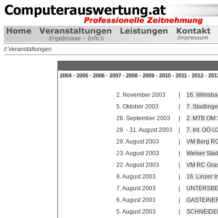
// Veranstaltungen
2004
-
2005
-
2006
-
2007
-
2008
-
2009
-
2010
-
2011
-
2012
-
201
2. November 2003
|
16. Wimsbac
5. Oktober 2003
|
7. Stadlinge
28. September 2003
|
2. MTB OM 
29. - 31. August 2003
|
7. Int. OÖ 
29. August 2003
|
VM Berg RC
23. August 2003
|
Welser Stad
22. August 2003
|
VM RC Gras
9. August 2003
|
16. Linzer I
7. August 2003
|
UNTERSBERG
6. August 2003
|
GASTEINER K
5. August 2003
|
SCHNEIDER 