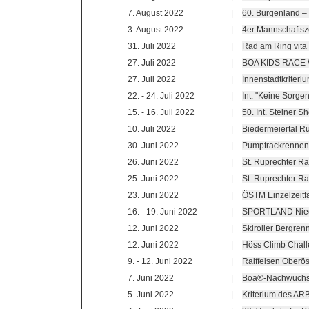
7. August 2022
|
60. Burgenland –
3. August 2022
|
4er Mannschaftsz
31. Juli 2022
|
Rad am Ring vit
27. Juli 2022
|
BOA KIDS RACE 
27. Juli 2022
|
Innenstadtkriteri
22. - 24. Juli 2022
|
Int. "Keine Sorge
15. - 16. Juli 2022
|
50. Int. Steiner S
10. Juli 2022
|
Biedermeiertal Ru
30. Juni 2022
|
Pumptrackrennen
26. Juni 2022
|
St. Ruprechter Rad
25. Juni 2022
|
St. Ruprechter Ra
23. Juni 2022
|
ÖSTM Einzelzeit
16. - 19. Juni 2022
|
SPORTLAND Nieder
12. Juni 2022
|
Skiroller Bergre
12. Juni 2022
|
Höss Climb Chal
9. - 12. Juni 2022
|
Raiffeisen Oberös
7. Juni 2022
|
Boa®-Nachwuchsc
5. Juni 2022
|
Kriterium des A