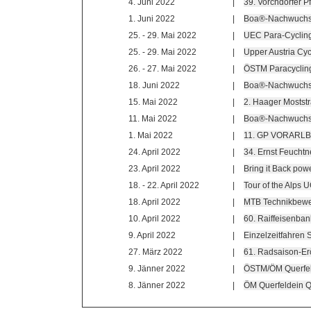
4. Juni 2022
|
39. Vorchdorfer Pf
1. Juni 2022
|
Boa®-Nachwuchs
25. - 29. Mai 2022
|
UEC Para-Cyclin
25. - 29. Mai 2022
|
Upper Austria Cyc
26. - 27. Mai 2022
|
ÖSTM Paracyclin
18. Juni 2022
|
Boa®-Nachwuchs
15. Mai 2022
|
2. Haager Mostst
11. Mai 2022
|
Boa®-Nachwuchs
1. Mai 2022
|
11. GP VORARLBE
24. April 2022
|
34. Ernst Feucht
23. April 2022
|
Bring it Back pow
18. - 22. April 2022
|
Tour of the Alps 
18. April 2022
|
MTB Technikbewe
10. April 2022
|
60. Raiffeisenban
9. April 2022
|
Einzelzeitfahren 
27. März 2022
|
61. Radsaison-Er
9. Jänner 2022
|
ÖSTM/ÖM Querfeld
8. Jänner 2022
|
ÖM Querfeldein Q