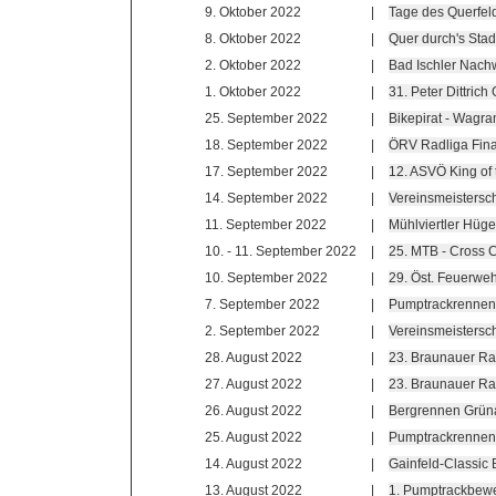
9. Oktober 2022
|
Tage des Querfel
8. Oktober 2022
|
Quer durch's Sta
2. Oktober 2022
|
Bad Ischler Nac
1. Oktober 2022
|
31. Peter Dittri
25. September 2022
|
Bikepirat - Wagra
18. September 2022
|
ÖRV Radliga Fina
17. September 2022
|
12. ASVÖ King of 
14. September 2022
|
Vereinsmeistersc
11. September 2022
|
Mühlviertler Hüge
10. - 11. September 2022
|
25. MTB - Cross 
10. September 2022
|
29. Öst. Feuerwe
7. September 2022
|
Pumptrackrennen
2. September 2022
|
Vereinsmeistersc
28. August 2022
|
23. Braunauer Ra
27. August 2022
|
23. Braunauer Ra
26. August 2022
|
Bergrennen Grün
25. August 2022
|
Pumptrackrennen 
14. August 2022
|
Gainfeld-Classic 
13. August 2022
|
1. Pumptrackbewe