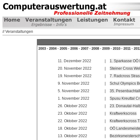
// Veranstaltungen
2003
-
2004
-
2005
-
2006
-
2007
-
2008
-
2009
-
2010
-
2011
-
201
11. Dezember 2022
|
1. Sparkasse OÖ 
20. November 2022
|
Steiner Cross We
19. November 2022
|
7. Radcross Stra
9. November 2022
|
Schul Olympics B
5. November 2022
|
35. Pesenbachtal
1. November 2022
|
Spusu Kreuttal C
26. Oktober 2022
|
23. Donautal-Hal
23. Oktober 2022
|
Kraftwerkscross
22. Oktober 2022
|
Kraftwerkscross 
18. Oktober 2022
|
OÖ Landesmeister
13. Oktober 2022
|
Bezirksmeistersc