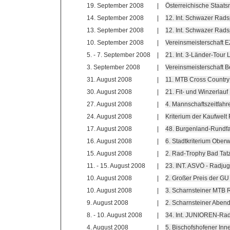
19. September 2008
|
Österreichische Staats
14. September 2008
|
12. Int. Schwazer Rads
13. September 2008
|
12. Int. Schwazer Radsp
10. September 2008
|
Vereinsmeisterschaft 
5. - 7. September 2008
|
21. Int. 3-Länder-Tour
3. September 2008
|
Vereinsmeisterschaft 
31. August 2008
|
11. MTB Cross Country
30. August 2008
|
21. Fit- und Winzerla
27. August 2008
|
4. Mannschaftszeitfah
24. August 2008
|
Kriterium der Kaufwelt
17. August 2008
|
48. Burgenland-Rundfa
16. August 2008
|
6. Stadtkriterium Oberw
15. August 2008
|
2. Rad-Trophy Bad Tat
11. - 15. August 2008
|
23. INT. ASVÖ - Radju
10. August 2008
|
2. Großer Preis der G
10. August 2008
|
3. Scharnsteiner MTB 
9. August 2008
|
2. Scharnsteiner Aben
8. - 10. August 2008
|
34. Int. JUNIOREN-Rad
4. August 2008
|
5. Bischofshofener Inne