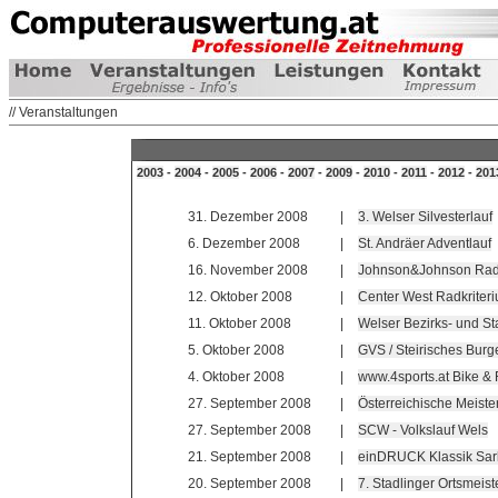
// Veranstaltungen
2003
-
2004
-
2005
-
2006
-
2007
-
2009
-
2010
-
2011
-
2012
-
201
31. Dezember 2008
|
3. Welser Silvesterlauf
6. Dezember 2008
|
St. Andräer Adventlauf
16. November 2008
|
Johnson&Johnson Radq
12. Oktober 2008
|
Center West Radkriter
11. Oktober 2008
|
Welser Bezirks- und St
5. Oktober 2008
|
GVS / Steirisches Burg
4. Oktober 2008
|
www.4sports.at Bike &
27. September 2008
|
Österreichische Meiste
27. September 2008
|
SCW - Volkslauf Wels
21. September 2008
|
einDRUCK Klassik Sar
20. September 2008
|
7. Stadlinger Ortsmeist