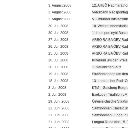
3. August 2008
|
12. ARBÖ Radmarath
3. August 2008
|
Volksbank Radsporttage
2. August 2008
|
5. Gmünder Altstadtkrit
30. Juli 2008
|
10. Welser Innenstadtk
30. Juli 2008
|
1. Intersport eybl Busi
27. Juli 2008
|
ARBÖ RAIBA ÖBV Rads
26. Juli 2008
|
ARBÖ RAIBA ÖBV Rads
25. Juli 2008
|
ARBÖ RAIBA ÖBV Radsp
20. Juli 2008
|
Kriterium um den Preis
20. Juli 2008
|
7. Neukirchen läuft
19. Juli 2008
|
Straßenrennen um den P
18. Juli 2008
|
13. Lambacher Rad- Or
3. Juli 2008
|
KTM – Gaisberg Bergr
2. Juli 2008
|
Exekutiv - Triathlon LM
29. Juni 2008
|
Österreichische Staats
22. Juni 2008
|
Samsonman Classic un
21. Juni 2008
|
Samsonman Lungaurun
21. Juni 2008
|
Lungau Rundfahrt - 5.