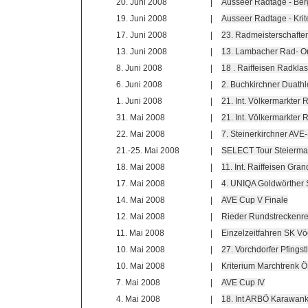
20. Juni 2008
|
Ausseer Radtage - Berg
19. Juni 2008
|
Ausseer Radtage - Kri
17. Juni 2008
|
23. Radmeisterschaften
13. Juni 2008
|
13. Lambacher Rad- Or
8. Juni 2008
|
18 . Raiffeisen Radkla
6. Juni 2008
|
2. Buchkirchner Duath
1. Juni 2008
|
21. Int. Völkermarkte
31. Mai 2008
|
21. Int. Völkermarkter
22. Mai 2008
|
7. Steinerkirchner AV
21.-25. Mai 2008
|
SELECT Tour Steierma
18. Mai 2008
|
11. Int. Raiffeisen Gr
17. Mai 2008
|
4. UNIQA Goldwörther 
14. Mai 2008
|
AVE Cup V Finale
12. Mai 2008
|
Rieder Rundstreckenre
11. Mai 2008
|
Einzelzeitfahren SK V
10. Mai 2008
|
27. Vorchdorfer Pfingst
10. Mai 2008
|
Kriterium Marchtrenk 
7. Mai 2008
|
AVE Cup IV
4. Mai 2008
|
18. Int ARBÖ Karawan