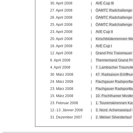
30. April 2008
|
AVE Cup III
27. April 2008
|
ÖAMTC Radchallenge 
26. April 2008
|
ÖAMTC Radchallenge /
25. April 2008
|
ÖAMTC Radchallenge 
23. April 2008
|
AVE Cup II
20. April 2008
|
Kirschblütenrennen We
16. April 2008
|
AVE Cup I
12. April 2008
|
Grand Prix Traismauer
6. April 2008
|
Thermenland Grand Pr
4. April 2008
|
7. Lambacher Traunufe
30. März 2008
|
47. Radsaison-Eröffn
24. März 2008
|
Flachgauer Radsportt
23. März 2008
|
Flachgauer Radsportt
15. März 2008
|
10. Fischlhamer Mostkr
23. Februar 2008
|
1. Tourenskirennen K
12.-13. Jänner 2008
|
3. Nord. Achenseelauf -
31. Dezember 2007
|
2. Welser Silvesterlauf