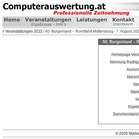
//
Veranstaltungen 2022
/ 60. Burgenland – Rundfahrt Mattersburg - 7. August 20
60. Burgenland – R
Homepage Veranst
Nennung Radliga 
Aussch
Marsch
Str
Start
li
Ergebn
Zwischenstand
© 2026 Marku