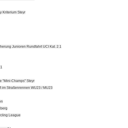
y Kriterium Steyr
cherung Junioren Rundfahrt UCI Kat. 2.1
.1
ace "Mini-Champs" Steyr
ft im Straßenrennen WU23 / MU23
en
nberg
cling League