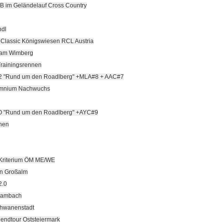
VB im Geländelauf Cross Country
ndl
t Classic Königswiesen RCL Austria
er am Wimberg
Trainingsrennen
C2 "Rund um den Roadlberg" +MLA#8 + AAC#7
 Omnium Nachwuchs
 "Rund um den Roadlberg" +AYC#9
nen
Kriterium ÖM ME/WE
en Großalm
2.0
Lambach
chwanenstadt
gendtour Oststeiermark