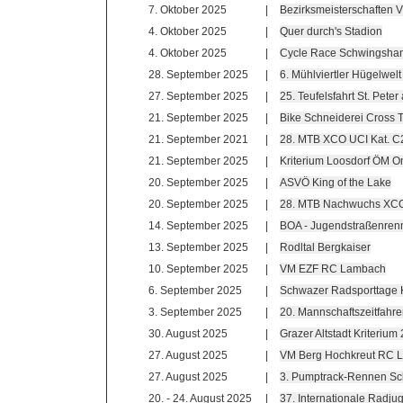
7. Oktober 2025
|
Bezirksmeisterschaften 
4. Oktober 2025
|
Quer durch's Stadion
4. Oktober 2025
|
Cycle Race Schwingsha
28. September 2025
|
6. Mühlviertler Hügelwel
27. September 2025
|
25. Teufelsfahrt St. Pet
21. September 2025
|
Bike Schneiderei Cross 
21. September 2021
|
28. MTB XCO UCI Kat. 
21. September 2025
|
Kriterium Loosdorf ÖM
20. September 2025
|
ASVÖ King of the Lake
20. September 2025
|
28. MTB Nachwuchs XCO
14. September 2025
|
BOA - Jugendstraßenren
13. September 2025
|
Rodltal Bergkaiser
10. September 2025
|
VM EZF RC Lambach
6. September 2025
|
Schwazer Radsporttage 
3. September 2025
|
20. Mannschaftszeitfahr
30. August 2025
|
Grazer Altstadt Kriterium 
27. August 2025
|
VM Berg Hochkreut RC 
27. August 2025
|
3. Pumptrack-Rennen S
20. - 24. August 2025
|
37. Internationale Radju