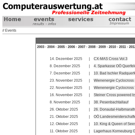
// Events
2003
-
2004
-
2005
-
2006
-
2007
-
2008
-
2009
-
2010
-
2011
-
201
14. Dezember 2025
|
CX-MAS Cross Vol.3
8. Dezember 2025
|
4. Sparkasse OÖ Querfe
7. Dezember 2025
|
10. Bad Ischler Radquer
23. November 2025
|
Wienenergie Cyclocross
22. November 2025
|
Wienenergie Cyclocross
16. November 2025
|
Steiner Cross powered b
8. November 2025
|
38. Pesenbachtallauf
26. Oktober 2025
|
26. Donautal-Halbmarat
21. Oktober 2025
|
OÖ Landesmeisterschaft
12. Oktober 2025
|
10. King & Queen of See
11. Oktober 2025
|
Lagerhaus Korneuburg Gr