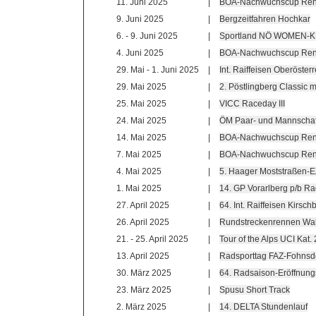
11. Juni 2025
|
BOA-Nachwuchscup Ren
9. Juni 2025
|
Bergzeitfahren Hochkar
6. - 9. Juni 2025
|
Sportland NÖ WOMEN-K
4. Juni 2025
|
BOA-Nachwuchscup Renn
29. Mai - 1. Juni 2025
|
Int. Raiffeisen Oberöster
29. Mai 2025
|
2. Pöstlingberg Classic 
25. Mai 2025
|
VICC Raceday III
24. Mai 2025
|
ÖM Paar- und Mannschaft
14. Mai 2025
|
BOA-Nachwuchscup Renn
7. Mai 2025
|
BOA-Nachwuchscup Ren
4. Mai 2025
|
5. Haager Moststraßen-
1. Mai 2025
|
14. GP Vorarlberg p/b R
27. April 2025
|
64. Int. Raiffeisen Kirs
26. April 2025
|
Rundstreckenrennen Wa
21. - 25. April 2025
|
Tour of the Alps UCI Kat
13. April 2025
|
Radsporttag FAZ-Fohnsd
30. März 2025
|
64. Radsaison-Eröffnun
23. März 2025
|
Spusu Short Track
2. März 2025
|
14. DELTA Stundenlauf