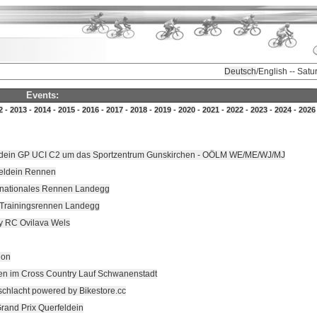
Deutsch
/English -- Sat
Events:
2
-
2013
-
2014
-
2015
-
2016
-
2017
-
2018
-
2019
-
2020
-
2021
-
2022
-
2023
-
2024
-
2026
ldein GP UCI C2 um das Sportzentrum Gunskirchen - OÖLM WE/ME/WJ/MJ
feldein Rennen
 nationales Rennen Landegg
 Trainingsrennen Landegg
y RC Ovilava Wels
hon
en im Cross Country Lauf Schwanenstadt
schlacht powered by Bikestore.cc
and Prix Querfeldein