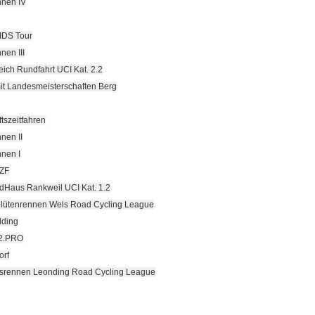
nen IV
IDS Tour
en III
reich Rundfahrt UCI Kat. 2.2
mit Landesmeisterschaften Berg
szeitfahren
en II
nen I
EZF
adHaus Rankweil UCI Kat. 1.2
chblütenrennen Wels Road Cycling League
lding
. 2.PRO
orf
gsrennen Leonding Road Cycling League