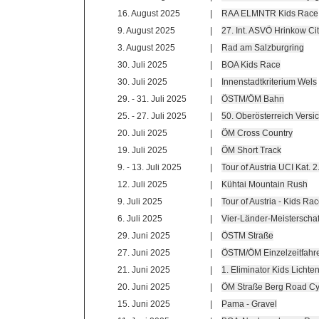
16. August 2025
|
RAA ELMNTR Kids Race
9. August 2025
|
27. Int. ASVÖ Hrinkow Cit
3. August 2025
|
Rad am Salzburgring
30. Juli 2025
|
BOA Kids Race
30. Juli 2025
|
Innenstadtkriterium Wels
29. - 31. Juli 2025
|
ÖSTM/ÖM Bahn
25. - 27. Juli 2025
|
50. Oberösterreich Versi
20. Juli 2025
|
ÖM Cross Country
19. Juli 2025
|
ÖM Short Track
9. - 13. Juli 2025
|
Tour of Austria UCI Kat. 2
12. Juli 2025
|
Kühtai Mountain Rush
9. Juli 2025
|
Tour of Austria - Kids R
6. Juli 2025
|
Vier-Länder-Meisterscha
29. Juni 2025
|
ÖSTM Straße
27. Juni 2025
|
ÖSTM/ÖM Einzelzeitfahr
21. Juni 2025
|
1. Eliminator Kids Lichte
20. Juni 2025
|
ÖM Straße Berg Road Cy
15. Juni 2025
|
Pama - Gravel