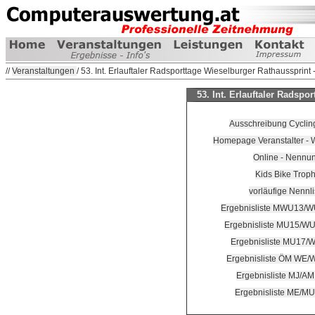
//
Veranstaltungen
/ 53. Int. Erlauftaler Radsporttage Wieselburger Rathaussprint 
53. Int. Erlauftaler Radspo
Ausschreibung Cycling
Homepage Veranstalter - We
Online - Nennu
Kids Bike Trop
vorläufige Nennli
Ergebnisliste MWU13/W
Ergebnisliste MU15/W
Ergebnisliste MU17/W
Ergebnisliste ÖM WE/
Ergebnisliste MJ/AM
Ergebnisliste ME/MU