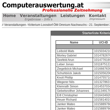
//
Veranstaltungen
/
Kriterium Loosdorf ÖM Omnium Nachwuchs - 21. September
Starterliste Kri
Name
UCI-ID
Leibold Mats
101503421
Morley Gabriel
101478267
Seefeld Arun
101477616
Leber Jonas
101187512
Ziegelböck Michael
101666763
Schuhböck Jakob
101505620
Knoll Phillip
101475571
Wegerer Nils
101327863
Kleinrath Simon
101453703
Gebetsroither Johannes
101134917
Ertl Christopher
101643492
Heuer Richard
101581401
Janker Mateo
101588976
Janker Mateo
101588976