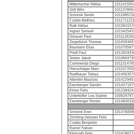
Mitterbacher Niklas
101141555
Grill Wiro
101137866
Schrenk Semih
101189515
Czaika Mathieu
101171115
Rath Niklas
101583157
Aigner Samuel
101542543
Dürauer Paul
101112628
Ziegelböck Thomas
101659369
Baumann Elias
101070587
Prietl Paul
101281933
Sieber Jakob
101060479
Commenda Diego
101131478
Hierschläger Marc
101107355
Radlbauer Tobias
101456357
Albertini Maurizio
101422945
Exenberger Sandro
101437167
Kirner Felix
101239424
Unterköfler Lea Sophie
100929797
Exenberger Renée
101483033
Schrenk Eren
101476808
Zöchling-Geissler Felix
Czaika Benjamin
Rainer Fabian
Kleinrath Felix
101629077