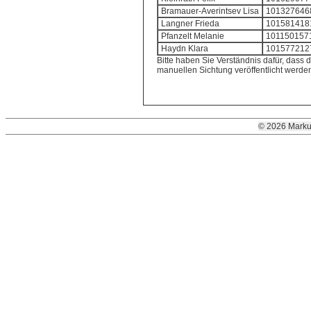
Bramauer-Averintsev Lisa
101327646
Langner Frieda
101581418
Pfanzelt Melanie
101150157
Haydn Klara
101577212
Bitte haben Sie Verständnis dafür, dass d
manuellen Sichtung veröffentlicht werde
© 2026 Marku