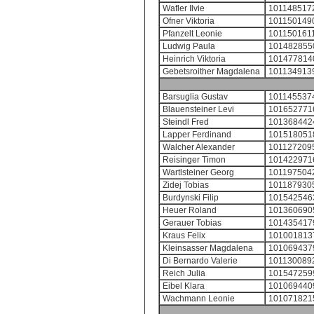
Wafler Ilvie
101148517
Ofner Viktoria
101150149
Pfanzelt Leonie
101150161
Ludwig Paula
101482855
Heinrich Viktoria
101477814
Gebetsroither Magdalena
101134913
Barsuglia Gustav
101145537
Blauensteiner Levi
101652771
Steindl Fred
101368442
Lapper Ferdinand
101518051
Walcher Alexander
101127209
Reisinger Timon
101422971
Wartlsteiner Georg
101197504
Zidej Tobias
101187930
Burdynski Filip
101542546
Heuer Roland
101360690
Gerauer Tobias
101435417
Kraus Felix
101001813
Kleinsasser Magdalena
101069437
Di Bernardo Valerie
101130089
Reich Julia
101547259
Eibel Klara
101069440
Wachmann Leonie
101071821