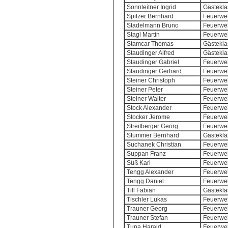
Sonnleitner Ingrid
Gästekla
Spitzer Bernhard
Feuerweh
Stadelmann Bruno
Feuerweh
Stagl Martin
Feuerweh
Stamcar Thomas
Gästekla
Staudinger Alfred
Gästekla
Staudinger Gabriel
Feuerweh
Staudinger Gerhard
Feuerweh
Steiner Christoph
Feuerweh
Steiner Peter
Feuerweh
Steiner Walter
Feuerweh
Stock Alexander
Feuerweh
Stocker Jerome
Feuerweh
Streitberger Georg
Feuerweh
Stummer Bernhard
Gästekla
Suchanek Christian
Feuerweh
Suppan Franz
Feuerweh
Süß Karl
Feuerweh
Tengg Alexander
Feuerweh
Tengg Daniel
Feuerweh
Till Fabian
Gästekla
Tischler Lukas
Feuerweh
Trauner Georg
Feuerweh
Trauner Stefan
Feuerweh
Tuna Harald
Feuerweh