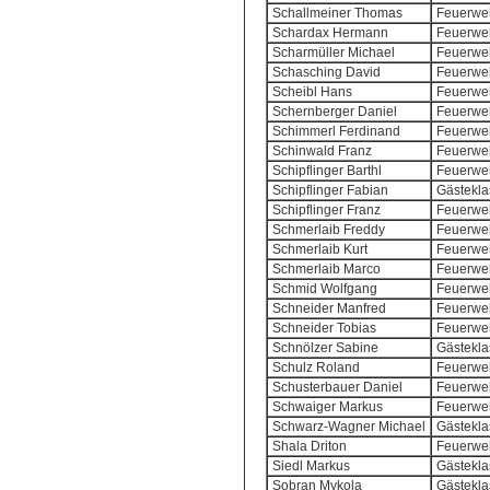
Schallmeiner Thomas
Feuerweh
Schardax Hermann
Feuerweh
Scharmüller Michael
Feuerweh
Schasching David
Feuerweh
Scheibl Hans
Feuerweh
Schernberger Daniel
Feuerweh
Schimmerl Ferdinand
Feuerweh
Schinwald Franz
Feuerweh
Schipflinger Barthl
Feuerweh
Schipflinger Fabian
Gästekla
Schipflinger Franz
Feuerweh
Schmerlaib Freddy
Feuerweh
Schmerlaib Kurt
Feuerweh
Schmerlaib Marco
Feuerweh
Schmid Wolfgang
Feuerweh
Schneider Manfred
Feuerweh
Schneider Tobias
Feuerweh
Schnölzer Sabine
Gästekla
Schulz Roland
Feuerweh
Schusterbauer Daniel
Feuerweh
Schwaiger Markus
Feuerweh
Schwarz-Wagner Michael
Gästekla
Shala Driton
Feuerweh
Siedl Markus
Gästekla
Sobran Mykola
Gästekla