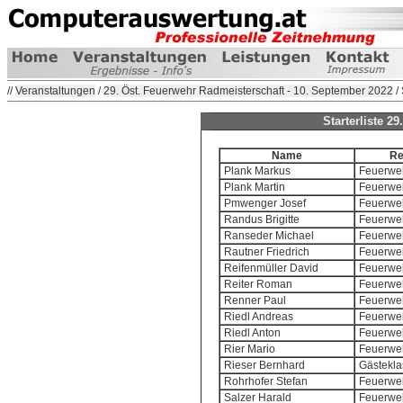
//
Veranstaltungen
/
29. Öst. Feuerwehr Radmeisterschaft - 10. September 2022
/ 
Starterliste 2
Name
Re
Plank Markus
Feuerweh
Plank Martin
Feuerweh
Pmwenger Josef
Feuerweh
Randus Brigitte
Feuerweh
Ranseder Michael
Feuerweh
Rautner Friedrich
Feuerweh
Reifenmüller David
Feuerweh
Reiter Roman
Feuerweh
Renner Paul
Feuerweh
Riedl Andreas
Feuerweh
Riedl Anton
Feuerweh
Rier Mario
Feuerweh
Rieser Bernhard
Gästekla
Rohrhofer Stefan
Feuerweh
Salzer Harald
Feuerweh