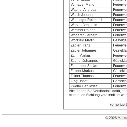
Vorhauer Mario
Feuerweh
Wagner Andreas
Feuerweh
Walch Johann
Feuerweh
Waldinger Reinhard
Feuerweh
Werzer Benjamin
Feuerweh
Wimmer Rainer
Feuerweh
Wögerer Gerhard
Feuerweh
Worzfeld Martin
Gästekla
Zagler Franz
Feuerweh
Zagler Johannes
Gästekla
Zahrl Markus
Feuerweh
Zauner Johannes
Gästekla
Zehentner Stefan
Feuerweh
Zeilner Markus
Gästekla
Zillner Thomas
Feuerweh
Zingl Josef
Gästekla
Zweimüller Josef
Feuerweh
Bitte haben Sie Verständnis dafür, das
manuellen Sichtung veröffentlicht we
vorherige S
© 2026 Marku