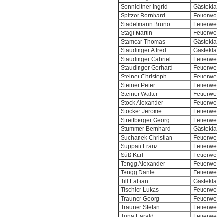
Sonnleitner Ingrid
Gästekla
Spitzer Bernhard
Feuerweh
Stadelmann Bruno
Feuerweh
Stagl Martin
Feuerweh
Stamcar Thomas
Gästekla
Staudinger Alfred
Gästekla
Staudinger Gabriel
Feuerweh
Staudinger Gerhard
Feuerweh
Steiner Christoph
Feuerweh
Steiner Peter
Feuerweh
Steiner Walter
Feuerweh
Stock Alexander
Feuerweh
Stocker Jerome
Feuerweh
Streitberger Georg
Feuerweh
Stummer Bernhard
Gästekla
Suchanek Christian
Feuerweh
Suppan Franz
Feuerweh
Süß Karl
Feuerweh
Tengg Alexander
Feuerweh
Tengg Daniel
Feuerweh
Till Fabian
Gästekla
Tischler Lukas
Feuerweh
Trauner Georg
Feuerweh
Trauner Stefan
Feuerweh
Tuna Harald
Feuerweh