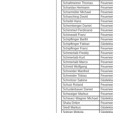
Schallmeiner Thomas
Feuerweh
Schardax Hermann
Feuerweh
Scharmüller Michael
Feuerweh
Schasching David
Feuerweh
Scheibl Hans
Feuerweh
Schernberger Daniel
Feuerweh
Schimmerl Ferdinand
Feuerweh
Schinwald Franz
Feuerweh
Schipflinger Barthl
Feuerweh
Schipflinger Fabian
Gästekla
Schipflinger Franz
Feuerweh
Schmerlaib Freddy
Feuerweh
Schmerlaib Kurt
Feuerweh
Schmerlaib Marco
Feuerweh
Schmid Wolfgang
Feuerweh
Schneider Manfred
Feuerweh
Schneider Tobias
Feuerweh
Schnölzer Sabine
Gästekla
Schulz Roland
Feuerweh
Schusterbauer Daniel
Feuerweh
Schwaiger Markus
Feuerweh
Schwarz-Wagner Michael
Gästekla
Shala Driton
Feuerweh
Siedl Markus
Gästekla
Sobran Mykola
Gästekla