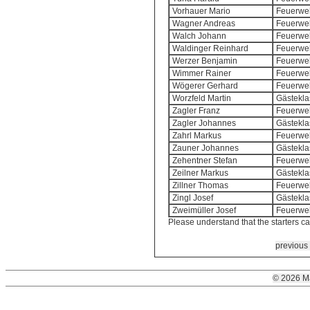
Vorhauer Mario
Feuerweh
Wagner Andreas
Feuerweh
Walch Johann
Feuerweh
Waldinger Reinhard
Feuerweh
Werzer Benjamin
Feuerweh
Wimmer Rainer
Feuerweh
Wögerer Gerhard
Feuerweh
Worzfeld Martin
Gästekla
Zagler Franz
Feuerweh
Zagler Johannes
Gästekla
Zahrl Markus
Feuerweh
Zauner Johannes
Gästekla
Zehentner Stefan
Feuerweh
Zeilner Markus
Gästekla
Zillner Thomas
Feuerweh
Zingl Josef
Gästekla
Zweimüller Josef
Feuerweh
Please understand that the starters c
previous
© 2026 M