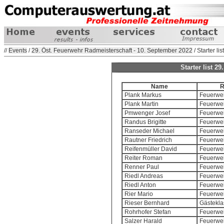
//
Events
/
29. Öst. Feuerwehr Radmeisterschaft - 10. September 2022
/ Starter list
Starter list 2
Name
R
Plank Markus
Feuerweh
Plank Martin
Feuerweh
Pmwenger Josef
Feuerweh
Randus Brigitte
Feuerweh
Ranseder Michael
Feuerweh
Rautner Friedrich
Feuerweh
Reifenmüller David
Feuerweh
Reiter Roman
Feuerweh
Renner Paul
Feuerweh
Riedl Andreas
Feuerweh
Riedl Anton
Feuerweh
Rier Mario
Feuerweh
Rieser Bernhard
Gästekla
Rohrhofer Stefan
Feuerweh
Salzer Harald
Feuerweh