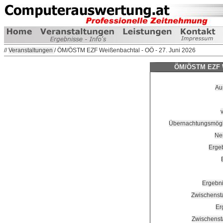
//
Veranstaltungen
/ ÖM/ÖSTM EZF Weißenbachtal - OÖ - 27. Juni 2026
ÖM/ÖSTM EZF We
Au
Übernachtungsmögli
Nen
Erge
Ergebn
Zwischenst
Er
Zwischenst