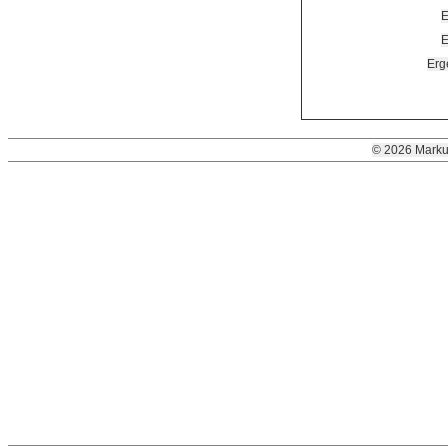
E
E
Erg
© 2026 Marku