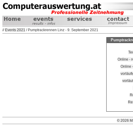
//
Events 2021
/ Pumptrackrennen Linz - 9. September 2021
Pumptrackre
Te
Online - 
Online -
vorläuf
vorläuf
R
Re
© 2026 M