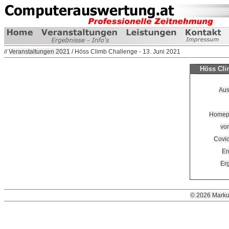
//
Veranstaltungen 2021
/ Höss Climb Challenge - 13. Juni 2021
Höss Clim
Aus
Homepag
vor
Covi
Er
Erg
© 2026 Marku