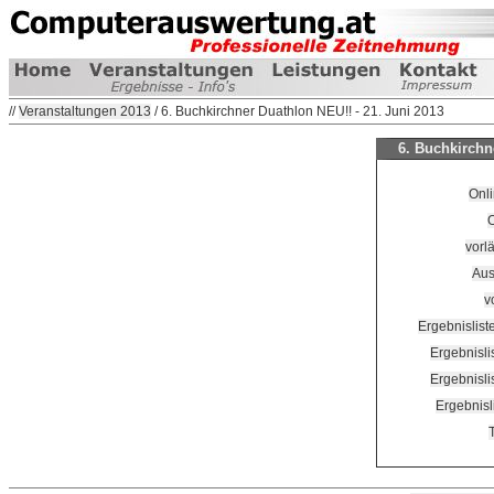
//
Veranstaltungen 2013
/ 6. Buchkirchner Duathlon NEU!! - 21. Juni 2013
6. Buchkirchn
Onli
O
vorlä
Aus
v
Ergebnislis
Ergebnisli
Ergebnisli
Ergebnisl