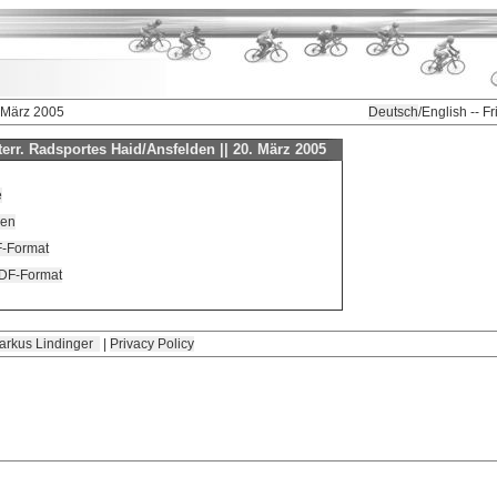
. März 2005
Deutsch
/English -- F
err. Radsportes Haid/Ansfelden || 20. März 2005
e
ren
F-Format
PDF-Format
arkus Lindinger
|
Privacy Policy