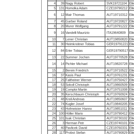
4
39
Nagy Robert
SVK19721104
Eli
5
131
Homolka Adam
CZE19790212
Eli
6
12
Mair Thomas
AUT19710312
Eli
7
45
Garber Roland
AUT19720827
Eli
8
20
Murer Wolfgang
AUT19791222
Eli
9
16
Vandelli Maurizio
ITA19640809
Eli
10
7
Lener Christian
AUT19850820
Eli
11
30
Heimkreitner Tobias
GER19791221
Eli
12
84
Erler Tobias
GER19790517
Eli
13
22
Summer Jochen
AUT19770528
Eli
14
14
Pichler Michael
AUT19820728
Eli
15
2
Berein Friedrich
AUT19710522
Eli
16
37
Kasis Paul
AUT19761231
Eli
17
25
Faltheiner Werner
AUT19750427
Eli
18
53
Sokoll Christoph
AUT19860509
Eli
19
19
Comploi Martin
AUT19751008
Eli
20
35
Kerschbaum Christoph
AUT19760924
Eli
21
48
Kreil Andreas
AUT19850607
Eli
22
74
Kugler Josef
AUT19840205
Eli
23
43
Hofmeister Hanno
AUT19851011
Eli
24
100
Höller Mario
AUT19790412
Eli
25
101
Isak Christian
AUT19730102
Eli
26
3
Herman Petr
CZE19740101
Eli
27
40
Pavlicek David
CZE19760331
Eli
28
117
Probst Stefan
AUT19790829
Eli