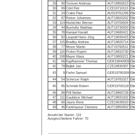
29
90
Tockner Andreas
AUT19850523
Eli
30
99
Cirkl Petr
CZE19710113
Eli
31
24
Crake Paul
AUS19761206
Eli
32
87
Reiser Johannes
AUT19820202
Eli
33
114
Kitzbichler Werner
AUT19700504
Eli
34
44
Buxhofer Matthias
AUT19730930
Eli
35
78
Hampel Harald
AUT19680421
Eli
36
82
Leopold Hans-Jörg
AUT19830425
Eli
37
115
Bradley Andrew
AUT19820714
Eli
38
77
Moser Martin
AUT19760511
Eli
39
116
Probst Rupert
AUT19810730
Eli
40
108
Mayer Klaus
AUT19800221
Eli
41
66
Kapfhammer Thomas
GER19840909
Eli
42
79
Bejlek Jan
CZE19830307
Eli
43
9
Farhn Samuel
GER19780309
Eli
44
54
Scherzer Ralph
AUT19781027
Eli
45
85
Schmidt Robert
GER19700118
Eli
46
86
Pöll Stefan
AUT19860728
Eli
47
111
Gaubitzer Michael
AUT19831002
Eli
48
80
Jauris Rene
CZE19630520
Eli
49
46
Fankhauser Clemens
AUT19850902
Eli
Anzahl der Starter: 119
Ausgeschiedene Fahrer: 70