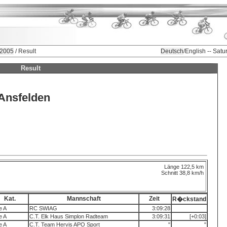
 2005
/ Result
Deutsch
/English -- Sat
Result
Ansfelden
Länge 122,5 km
Schnitt 38,8 km/h
Kat.
Mannschaft
Zeit
R�ckstand
te A
RC SWIAG
3:09:28
te A
C.T. Elk Haus Simplon Radteam
3:09:31
[+0:03]
te A
C.T. Team Hervis APO Sport
"
"