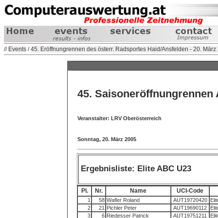
//
Events
/
45. Eröffnungrennen des österr. Radsportes Haid/Ansfelden - 20. März
45. Saisoneröffnungrennen 
Veranstalter: LRV Oberösterreich
Sonntag, 20. März 2005
Ergebnisliste: Elite ABC U23
Pl.
Nr.
Name
UCI-Code
1
58
Wafler Roland
AUT19720420
Eli
2
21
Pichler Peter
AUT19690112
Eli
3
6
Riedesser Patrick
AUT19751211
Eli