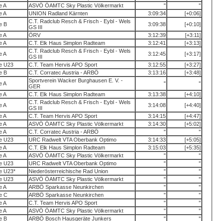
te A
ASVÖ ÖAMTC Sky Plastic Völkermarkt
"
"
te A
UNION Radland Kärnten
3:09:34
[+0:06]
C.T. Radclub Resch & Frisch - Eybl - Wels
te B
3:09:38
[+0:10]
GS III
te A
ÖRV
3:12:39
[+3:11]
te A
C.T. Elk Haus Simplon Radteam
3:12:41
[+3:13]
C.T. Radclub Resch & Frisch - Eybl - Wels
te A
3:12:45
[+3:17]
GS III
te U23
C.T. Team Hervis APO Sport
3:12:55
[+3:27]
te B
C.T. Corratec Austria - ARBÖ
3:13:16
[+3:48]
Sportverein Wacker Burghausen E. V. -
te A
"
"
GER
te A
C.T. Elk Haus Simplon Radteam
3:13:38
[+4:10]
C.T. Radclub Resch & Frisch - Eybl - Wels
te A
3:14:08
[+4:40]
GS III
te A
C.T. Team Hervis APO Sport
3:14:15
[+4:47]
te A
ASVÖ ÖAMTC Sky Plastic Völkermarkt
3:14:30
[+5:02]
te A
C.T. Corratec Austria - ARBÖ
"
"
te U23
URC Radwelt VTA Oberbank Optimo
3:14:33
[+5:05]
te A
C.T. Elk Haus Simplon Radteam
3:15:03
[+5:35]
te A
ASVÖ ÖAMTC Sky Plastic Völkermarkt
"
"
te U23
URC Radwelt VTA Oberbank Optimo
"
"
te U23*
Niederösterreichische Rad Union
"
"
te U23
ASVÖ ÖAMTC Sky Plastic Völkermarkt
"
"
te A
ARBÖ Sparkasse Neunkirchen
"
"
te C
ARBÖ Sparkasse Neunkirchen
"
"
te A
C.T. Team Hervis APO Sport
"
"
te A
ASVÖ ÖAMTC Sky Plastic Völkermarkt
"
"
te B
ARBÖ Bosch Hausgeräte Junkers
"
"