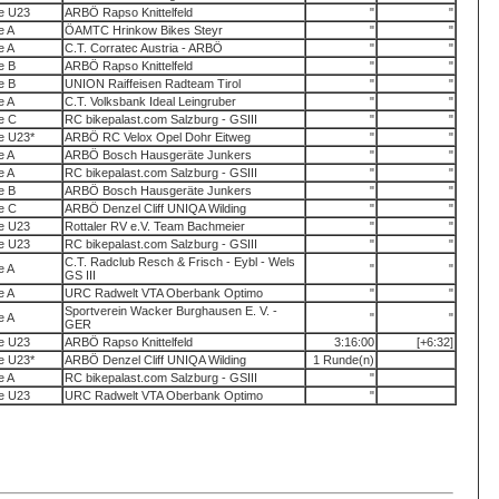
te U23
ARBÖ Rapso Knittelfeld
"
"
te A
ÖAMTC Hrinkow Bikes Steyr
"
"
te A
C.T. Corratec Austria - ARBÖ
"
"
te B
ARBÖ Rapso Knittelfeld
"
"
te B
UNION Raiffeisen Radteam Tirol
"
"
te A
C.T. Volksbank Ideal Leingruber
"
"
te C
RC bikepalast.com Salzburg - GSIII
"
"
te U23*
ARBÖ RC Velox Opel Dohr Eitweg
"
"
te A
ARBÖ Bosch Hausgeräte Junkers
"
"
te A
RC bikepalast.com Salzburg - GSIII
"
"
te B
ARBÖ Bosch Hausgeräte Junkers
"
"
te C
ARBÖ Denzel Cliff UNIQA Wilding
"
"
te U23
Rottaler RV e.V. Team Bachmeier
"
"
te U23
RC bikepalast.com Salzburg - GSIII
"
"
C.T. Radclub Resch & Frisch - Eybl - Wels
te A
"
"
GS III
te A
URC Radwelt VTA Oberbank Optimo
"
"
Sportverein Wacker Burghausen E. V. -
te A
"
"
GER
te U23
ARBÖ Rapso Knittelfeld
3:16:00
[+6:32]
te U23*
ARBÖ Denzel Cliff UNIQA Wilding
1 Runde(n)
te A
RC bikepalast.com Salzburg - GSIII
"
te U23
URC Radwelt VTA Oberbank Optimo
"