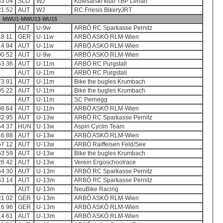
63 04
SLO
WJ
Kolesarski klub TBP Lenart
21 52
AUT
WJ
RC Friesis BikeryJRT
MWU1-MWU13-WU15
AUT
U-9w
ARBÖ RC Sparkasse Pernitz
18 11
GER
U-11w
ARBÖ ASKÖ RLM-Wien
14 94
AUT
U-11w
ARBÖ ASKÖ RLM-Wien
00 52
AUT
U-9w
ARBÖ ASKÖ RLM-Wien
53 36
AUT
U-11m
ARBÖ RC Purgstall
AUT
U-11m
ARBÖ RC Purgstall
73 91
AUT
U-11m
Bike the bugles Krumbach
95 22
AUT
U-11m
Bike the bugles Krumbach
AUT
U-11m
SC Pernegg
08 64
AUT
U-11m
ARBÖ ASKÖ RLM-Wien
32 95
AUT
U-13w
ARBÖ RC Sparkasse Pernitz
54 37
HUN
U-13w
Aspin Cyclin Team
46 88
AUT
U-13w
ARBÖ ASKÖ RLM-Wien
57 12
AUT
U-13w
ARBÖ Raiffeisen Feld/See
53 59
AUT
U-13w
Bike the bugles Krumbach
26 42
AUT
U-13w
Verein Ergoschoolrace
64 30
AUT
U-13m
ARBÖ RC Sparkasse Pernitz
63 14
AUT
U-13m
ARBÖ RC Sparkasse Pernitz
AUT
U-13m
NeuBike Racing
21 02
GER
U-13m
ARBÖ ASKÖ RLM-Wien
16 96
GER
U-13m
ARBÖ ASKÖ RLM-Wien
14 61
AUT
U-13m
ARBÖ ASKÖ RLM-Wien