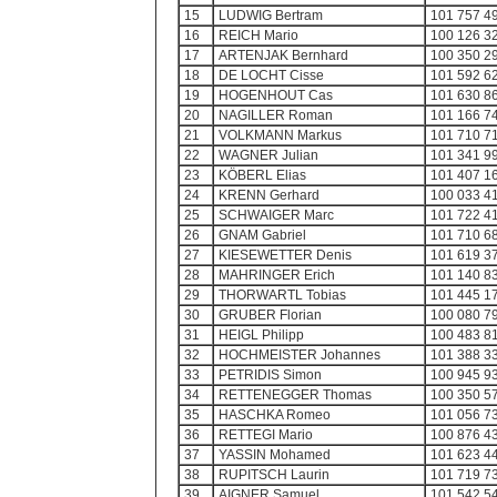
15
LUDWIG Bertram
101 757 4
16
REICH Mario
100 126 3
17
ARTENJAK Bernhard
100 350 2
18
DE LOCHT Cisse
101 592 6
19
HOGENHOUT Cas
101 630 8
20
NAGILLER Roman
101 166 7
21
VOLKMANN Markus
101 710 7
22
WAGNER Julian
101 341 9
23
KÖBERL Elias
101 407 1
24
KRENN Gerhard
100 033 4
25
SCHWAIGER Marc
101 722 4
26
GNAM Gabriel
101 710 6
27
KIESEWETTER Denis
101 619 3
28
MAHRINGER Erich
101 140 8
29
THORWARTL Tobias
101 445 1
30
GRUBER Florian
100 080 7
31
HEIGL Philipp
100 483 8
32
HOCHMEISTER Johannes
101 388 3
33
PETRIDIS Simon
100 945 9
34
RETTENEGGER Thomas
100 350 5
35
HASCHKA Romeo
101 056 7
36
RETTEGI Mario
100 876 4
37
YASSIN Mohamed
101 623 4
38
RUPITSCH Laurin
101 719 7
39
AIGNER Samuel
101 542 5