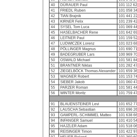
40
DÜRAUER Paul
101 112 6
41
FRIEDL Ruben
101 058 3
42
TIAN Brajnik
101 441 2
43
KIRNER Felix
101 239 4
44
SYSEL Tom Luca
101 069 4
45
HASELBACHER Rene
101 642 6
46
LEITNER Paul
101 159 5
47
LUDWICZEK Lorenz
101 023 6
48
PÖLLINGER Magnus
101 690 7
49
BADEGRUBER Lars
100 969 7
50
OSWALD Michael
101 581 8
51
BRANTNER Niklas
101 282 4
52
ZIEGELBÖCK Thomas Alexander
101 659 3
53
WAGNER Robert
101 153 7
54
SIEBER Jakob
101 060 4
55
PARZER Roman
101 581 4
56
WINTER Moritz
101 759 4
91
BLAUENSTEINER Levi
101 652 7
92
LAUSCHA Sebastian
101 696 2
93
GAMPERL-SCHIMMEL Matteo
101 638 6
94
INFANGER Samuel
101 410 5
95
HAJZLER Adam
101 518 0
96
REISINGER Timon
101 422 9