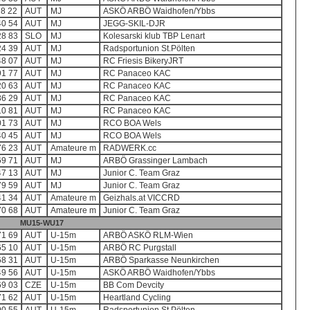
28 22
AUT
MJ
ASKÖ ARBÖ Waidhofen/Ybbs
40 54
AUT
MJ
JEGG-SKIL-DJR
28 83
SLO
MJ
Kolesarski klub TBP Lenart
24 39
AUT
MJ
Radsportunion St.Pölten
48 07
AUT
MJ
RC Friesis BikeryJRT
91 77
AUT
MJ
RC Panaceo KAC
20 63
AUT
MJ
RC Panaceo KAC
86 29
AUT
MJ
RC Panaceo KAC
10 81
AUT
MJ
RC Panaceo KAC
01 73
AUT
MJ
RCO BOA Wels
40 45
AUT
MJ
RCO BOA Wels
76 23
AUT
Amateure m
RADWERK.cc
69 71
AUT
MJ
ARBÖ Grassinger Lambach
47 13
AUT
MJ
Junior C. Team Graz
79 59
AUT
MJ
Junior C. Team Graz
41 34
AUT
Amateure m
Geizhals.at VICCRD
70 68
AUT
Amateure m
Junior C. Team Graz
MU15-WU17
71 69
AUT
U-15m
ARBÖ ASKÖ RLM-Wien
65 10
AUT
U-15m
ARBÖ RC Purgstall
68 31
AUT
U-15m
ARBÖ Sparkasse Neunkirchen
49 56
AUT
U-15m
ASKÖ ARBÖ Waidhofen/Ybbs
69 03
CZE
U-15m
BB Com Devcity
71 62
AUT
U-15m
Heartland Cycling