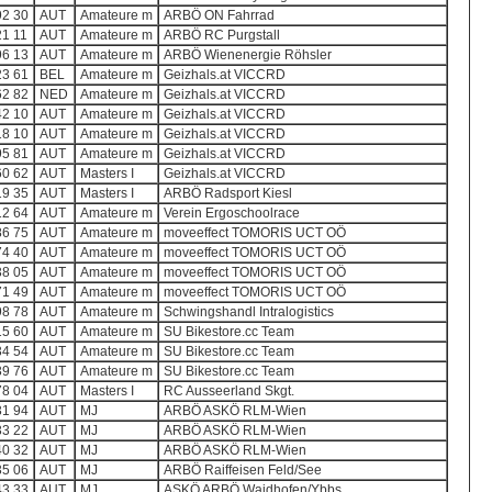
92 30
AUT
Amateure m
ARBÖ ON Fahrrad
21 11
AUT
Amateure m
ARBÖ RC Purgstall
96 13
AUT
Amateure m
ARBÖ Wienenergie Röhsler
23 61
BEL
Amateure m
Geizhals.at VICCRD
62 82
NED
Amateure m
Geizhals.at VICCRD
42 10
AUT
Amateure m
Geizhals.at VICCRD
18 10
AUT
Amateure m
Geizhals.at VICCRD
95 81
AUT
Amateure m
Geizhals.at VICCRD
60 62
AUT
Masters I
Geizhals.at VICCRD
19 35
AUT
Masters I
ARBÖ Radsport Kiesl
12 64
AUT
Amateure m
Verein Ergoschoolrace
86 75
AUT
Amateure m
moveeffect TOMORIS UCT OÖ
74 40
AUT
Amateure m
moveeffect TOMORIS UCT OÖ
38 05
AUT
Amateure m
moveeffect TOMORIS UCT OÖ
71 49
AUT
Amateure m
moveeffect TOMORIS UCT OÖ
98 78
AUT
Amateure m
Schwingshandl Intralogistics
15 60
AUT
Amateure m
SU Bikestore.cc Team
34 54
AUT
Amateure m
SU Bikestore.cc Team
39 76
AUT
Amateure m
SU Bikestore.cc Team
78 04
AUT
Masters I
RC Ausseerland Skgt.
31 94
AUT
MJ
ARBÖ ASKÖ RLM-Wien
33 22
AUT
MJ
ARBÖ ASKÖ RLM-Wien
40 32
AUT
MJ
ARBÖ ASKÖ RLM-Wien
35 06
AUT
MJ
ARBÖ Raiffeisen Feld/See
43 33
AUT
MJ
ASKÖ ARBÖ Waidhofen/Ybbs