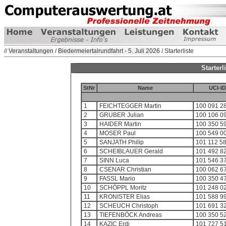
//
Veranstaltungen
/
Biedermeiertalrundfahrt - 5. Juli 2026
/ Starterliste
Starterl
StNr
Name
UCI-ID
1
FEICHTEGGER Martin
100 091 2
2
GRUBER Julian
100 106 0
3
HAIDER Martin
100 350 5
4
MOSER Paul
100 549 0
5
SANJATH Philip
101 112 5
6
SCHEIBLAUER Gerald
101 492 8
7
SINN Luca
101 546 3
8
CSENAR Christian
100 062 6
9
FASSL Mario
100 350 4
10
SCHÖPPL Moritz
101 248 0
11
KRONISTER Elias
101 588 9
12
SCHEUCH Christoph
101 691 3
13
TIEFENBÖCK Andreas
100 350 5
14
KAZIC Erdi
101 727 5