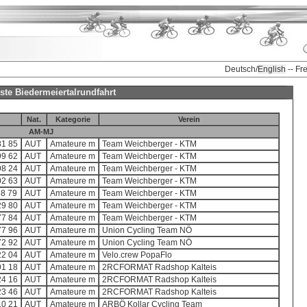
Deutsch/
English
-- Fr
iste Biedermeiertalrundfahrt
Nat.
Kategorie
Verein
AM-MJ
81 85
AUT
Amateure m
Team Weichberger - KTM
99 62
AUT
Amateure m
Team Weichberger - KTM
98 24
AUT
Amateure m
Team Weichberger - KTM
02 63
AUT
Amateure m
Team Weichberger - KTM
88 79
AUT
Amateure m
Team Weichberger - KTM
29 80
AUT
Amateure m
Team Weichberger - KTM
77 84
AUT
Amateure m
Team Weichberger - KTM
77 96
AUT
Amateure m
Union Cycling Team NÖ
72 92
AUT
Amateure m
Union Cycling Team NÖ
22 04
AUT
Amateure m
Velo.crew PopaFlo
91 18
AUT
Amateure m
2RCFORMAT Radshop Kalteis
24 16
AUT
Amateure m
2RCFORMAT Radshop Kalteis
23 46
AUT
Amateure m
2RCFORMAT Radshop Kalteis
10 21
AUT
Amateure m
ARBÖ Kollar Cycling Team