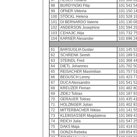
97
HEUER Roland
101 360 6
98
BURDYNSKI Filip
101 542 5
99
OFNER Viktoria
101 150 1
100
STÖCKL Helena
101 528 1
101
DI BERNARDO Valerie
101 130 0
102
ANDERSON Josephine
101 594 2
103
CEHAJIC Alija
101 732 7
104
KARNER Alexander
101 696 2
61
BARSUGLIA Gustav
101 145 5
62
SCHRENK Semih
101 189 5
63
STEINDL Fred
101 368 4
64
DIETL Johannes
101 702 5
65
REISACHER Maximilian
101 757 5
66
BEGUSCH Lenny
101 423 7
67
DUCA Alessandro
101 541 5
68
KREUZER Florian
101 482 8
69
ZIDEJ Tobias
101 187 9
70
GERAUER Tobias
101 435 4
71
HOLZINGER Julian
101 402 8
72
MITTERBACHER Niklas
101 141 5
73
KLEINSASSER Magdalena
101 069 4
74
REICH Julia
101 547 2
75
DAKS Maja
101 414 0
76
GONZA Rebeka
100 654 8