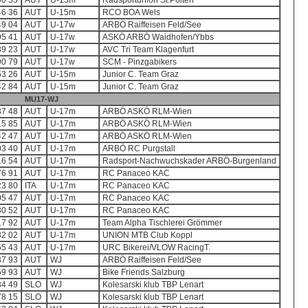
90 55
AUT
U-15m
Radsportunion St.Pölten
46 36
AUT
U-15m
RCO BOA Wels
49 04
AUT
U-17w
ARBÖ Raiffeisen Feld/See
95 41
AUT
U-17w
ASKÖ ARBÖ Waidhofen/Ybbs
89 23
AUT
U-17w
AVC Tri Team Klagenfurt
90 79
AUT
U-17w
SCM - Pinzgabikers
53 26
AUT
U-15m
Junior C. Team Graz
42 84
AUT
U-15m
Junior C. Team Graz
MU17-WJ
37 48
AUT
U-17m
ARBÖ ASKÖ RLM-Wien
15 85
AUT
U-17m
ARBÖ ASKÖ RLM-Wien
42 47
AUT
U-17m
ARBÖ ASKÖ RLM-Wien
03 40
AUT
U-17m
ARBÖ RC Purgstall
16 54
AUT
U-17m
Radsport-Nachwuchskader ARBÖ-Burgenland
76 91
AUT
U-17m
RC Panaceo KAC
23 80
ITA
U-17m
RC Panaceo KAC
05 47
AUT
U-17m
RC Panaceo KAC
30 52
AUT
U-17m
RC Panaceo KAC
17 92
AUT
U-17m
Team Alpha Tischlerei Grömmer
32 02
AUT
U-17m
UNION MTB Club Koppl
55 43
AUT
U-17m
URC Bikerei/VLOW RacingT.
37 93
AUT
WJ
ARBÖ Raiffeisen Feld/See
59 93
AUT
WJ
Bike Friends Salzburg
34 49
SLO
WJ
Kolesarski klub TBP Lenart
78 15
SLO
WJ
Kolesarski klub TBP Lenart