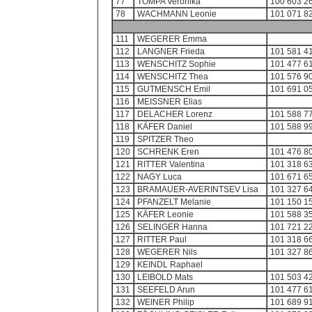
77
TOMPA Veronika
100 603 2
78
WACHMANN Leonie
101 071 8
111
WEGERER Emma
112
LANGNER Frieda
101 581 4
113
WENSCHITZ Sophie
101 477 6
114
WENSCHITZ Thea
101 576 9
115
GUTMENSCH Emil
101 691 0
116
MEISSNER Elias
117
DELACHER Lorenz
101 588 7
118
KÄFER Daniel
101 588 9
119
SPITZER Theo
120
SCHRENK Eren
101 476 8
121
RITTER Valentina
101 318 6
122
NAGY Luca
101 671 6
123
BRAMAUER-AVERINTSEV Lisa
101 327 6
124
PFANZELT Melanie
101 150 1
125
KÄFER Leonie
101 588 3
126
SELINGER Hanna
101 721 2
127
RITTER Paul
101 318 6
128
WEGERER Nils
101 327 8
129
KEINDL Raphael
130
LEIBOLD Mats
101 503 4
131
SEEFELD Arun
101 477 6
132
WEINER Philip
101 689 9