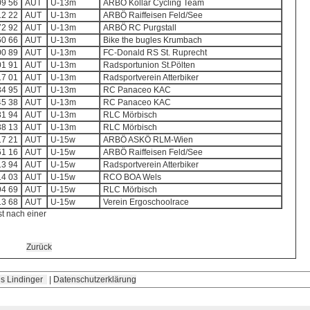
09 56
AUT
U-13m
ARBÖ Kollar Cycling Team
12 22
AUT
U-13m
ARBÖ Raiffeisen Feld/See
72 92
AUT
U-13m
ARBÖ RC Purgstall
60 66
AUT
U-13m
Bike the bugles Krumbach
00 89
AUT
U-13m
FC-Donald RS St. Ruprecht
01 91
AUT
U-13m
Radsportunion St.Pölten
17 01
AUT
U-13m
Radsportverein Atterbiker
34 95
AUT
U-13m
RC Panaceo KAC
45 38
AUT
U-13m
RC Panaceo KAC
31 94
AUT
U-13m
RLC Mörbisch
38 13
AUT
U-13m
RLC Mörbisch
17 21
AUT
U-15w
ARBÖ ASKÖ RLM-Wien
61 16
AUT
U-15w
ARBÖ Raiffeisen Feld/See
13 94
AUT
U-15w
Radsportverein Atterbiker
14 03
AUT
U-15w
RCO BOA Wels
94 69
AUT
U-15w
RLC Mörbisch
13 68
AUT
U-15w
Verein Ergoschoolrace
st nach einer
Zurück
s Lindinger
|
Datenschutzerklärung