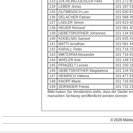
133
ZÖCHLING-GEISLER Felix
101 272 8
134
LEBER Jonas
101 187 5
135
GUTMENSCH Leo
101 630 8
136
DELACHER Fabian
101 588 3
137
LADLER Simon
101 623 4
138
HEUER Richard
101 581 4
139
GEBETSROITHER Johannes
101 134 9
140
KOGELNIG Samuel
101 635 4
141
MATTI Jonathan
101 581 4
142
KARALL Peter
101 716 3
143
WIKTURNA Alexander
101 716 6
144
WAFLER Ilvie
101 148 5
145
PFANZELT Leonie
101 150 1
146
GEBETSROITHER Magdalena
101 134 9
147
HEINRICH Viktoria
101 477 8
148
KNOPF Marie
101 716 6
149
ZEIRINGER Frieda
101 732 2
Bitte haben Sie Verständnis dafür, dass die Starter er
manuellen Sichtung veröffentlicht werden können.
© 2026 Marku