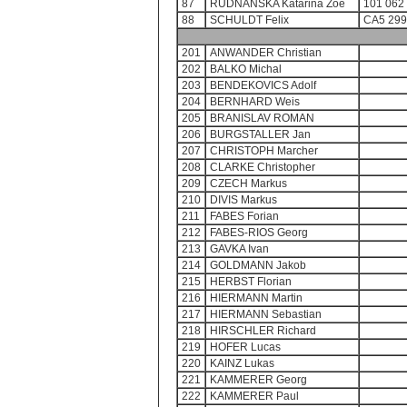
87
RUDNANSKA Katarina Zoe
101 062
88
SCHULDT Felix
CA5 299
201
ANWANDER Christian
202
BALKO Michal
203
BENDEKOVICS Adolf
204
BERNHARD Weis
205
BRANISLAV ROMAN
206
BURGSTALLER Jan
207
CHRISTOPH Marcher
208
CLARKE Christopher
209
CZECH Markus
210
DIVIS Markus
211
FABES Forian
212
FABES-RIOS Georg
213
GAVKA Ivan
214
GOLDMANN Jakob
215
HERBST Florian
216
HIERMANN Martin
217
HIERMANN Sebastian
218
HIRSCHLER Richard
219
HOFER Lucas
220
KAINZ Lukas
221
KAMMERER Georg
222
KAMMERER Paul