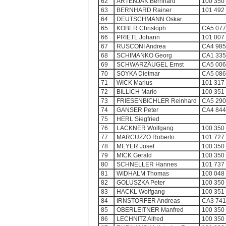
62
ARTENJAK Bernhard
100 350
63
BERNHARD Rainer
101 492
64
DEUTSCHMANN Oskar
65
KOBER Christoph
CA5 077
66
PRIETL Johann
101 007
67
RUSCONI Andrea
CA4 985
68
SCHIMANKO Georg
CA1 335
69
SCHWARZÄUGEL Ernst
CA5 006
70
SOYKA Dietmar
CA5 086
71
WICK Marius
101 317
72
BILLICH Mario
100 351
73
FRIESENBICHLER Reinhard
CA5 290
74
GANSER Peter
CA4 844
75
HERL Siegfried
76
LACKNER Wolfgang
100 350
77
MARCUZZO Roberto
101 727
78
MEYER Josef
100 350
79
MICK Gerald
100 350
80
SCHNELLER Hannes
101 737
81
WIDHALM Thomas
100 048
82
GOLUSZKA Peter
100 350
83
HACKL Wolfgang
100 351
84
IRNSTORFER Andreas
CA3 741
85
OBERLEITNER Manfred
100 350
86
LECHNITZ Alfred
100 350