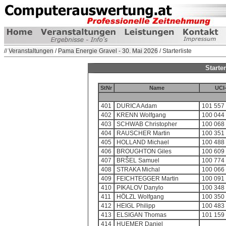
//
Veranstaltungen
/
Pama Energie Gravel - 30. Mai 2026
/ Starterliste
Starte
StNr
Name
UCI
401
DURICA Adam
101 557
402
KRENN Wolfgang
100 044
403
SCHWAB Christopher
100 068
404
RAUSCHER Martin
100 351
405
HOLLAND Michael
100 488
406
BROUGHTON Giles
100 609
407
BRŠEL Samuel
100 774
408
STRAKA Michal
100 066
409
FEICHTEGGER Martin
100 091
410
PIKALOV Danylo
100 348
411
HÖLZL Wolfgang
100 350
412
HEIGL Philipp
100 483
413
ELSIGAN Thomas
101 159
414
HUEMER Daniel