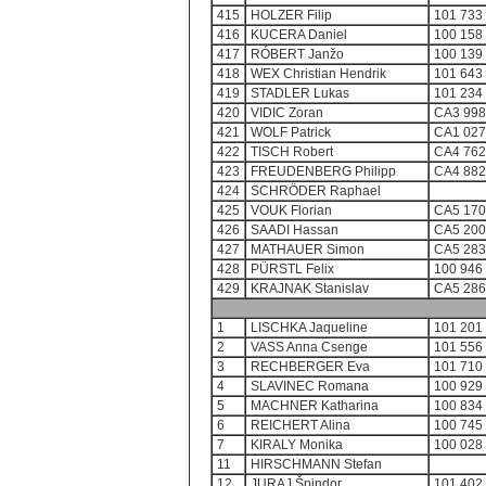
415
HOLZER Filip
101 733
416
KUCERA Daniel
100 158
417
RÓBERT Janžo
100 139
418
WEX Christian Hendrik
101 643
419
STADLER Lukas
101 234
420
VIDIC Zoran
CA3 998
421
WOLF Patrick
CA1 027
422
TISCH Robert
CA4 762
423
FREUDENBERG Philipp
CA4 882
424
SCHRÖDER Raphael
425
VOUK Florian
CA5 170
426
SAADI Hassan
CA5 200
427
MATHAUER Simon
CA5 283
428
PÜRSTL Felix
100 946
429
KRAJNAK Stanislav
CA5 286
1
LISCHKA Jaqueline
101 201
2
VASS Anna Csenge
101 556
3
RECHBERGER Eva
101 710
4
SLAVINEC Romana
100 929
5
MACHNER Katharina
100 834
6
REICHERT Alina
100 745
7
KIRALY Monika
100 028
11
HIRSCHMANN Stefan
12
JURAJ Špindor
101 402