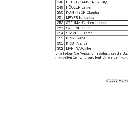
248
HOCKE-KAMMERER Lilly
249
HÖGLER Esther
250
KOPPITSCH Claudia
251
MEYER Katharina
252
STEHMANN Nora Helene
253
WALLNER Lena
254
STAMPFL Dieter
255
KRIST Rene
301
KRIST Manuel
302
MARTNA Walter
Bitte haben Sie Verständnis dafür, dass die Sta
manuellen Sichtung veröffentlicht werden kön
© 2026 Marku