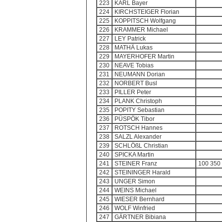
223
KARL Bayer
224
KIRCHSTEIGER Florian
225
KOPPITSCH Wolfgang
226
KRAMMER Michael
227
LEY Patrick
228
MATHÄ Lukas
229
MAYERHOFER Martin
230
NEAVE Tobias
231
NEUMANN Dorian
232
NORBERT Busl
233
PILLER Peter
234
PLANK Christoph
235
POPITY Sebastian
236
PÜSPÖK Tibor
237
ROTSCH Hannes
238
SALZL Alexander
239
SCHLÖßL Christian
240
SPICKA Martin
241
STEINER Franz
100 350
242
STEININGER Harald
243
UNGER Simon
244
WEINS Michael
245
WIESER Bernhard
246
WOLF Winfried
247
GÄRTNER Bibiana