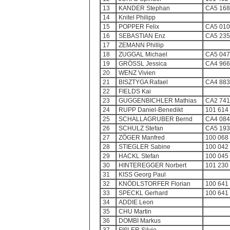
13
KANDER Stephan
CA5 168
14
Knitel Philipp
15
POPPER Felix
CA5 010
16
SEBASTIAN Enz
CA5 235
17
ZEMANN Phillip
18
ZUGGAL Michael
CA5 047
19
GRÖSSL Jessica
CA4 966
20
WENZ Vivien
21
BISZTYGA Rafael
CA4 883
22
FIELDS Kai
23
GUGGENBICHLER Mathias
CA2 741
24
RUPP Daniel-Benedikt
101 614
25
SCHALLAGRUBER Bernd
CA4 084
26
SCHULZ Stefan
CA5 193
27
ZÖGER Manfred
100 068
28
STIEGLER Sabine
100 042
29
HACKL Stefan
100 045
30
HINTEREGGER Norbert
101 230
31
KISS Georg Paul
32
KNÖDLSTORFER Florian
100 641
33
SPECKL Gerhard
100 641
34
ADDIE Leon
35
CHU Martin
36
DOMBI Markus