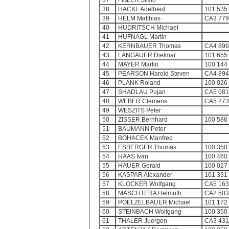
37
FIßLER Silvio
38
HACKL Adelheid
101 535
39
HELM Matthias
CA3 779
40
HUDRITSCH Michael
41
HUFNAGL Martin
42
KERNBAUER Thomas
CA4 896
43
LÄNGAUER Dietmar
101 655
44
MAYER Martin
100 144
45
PEARSON Harold Steven
CA4 894
46
PLANK Roland
100 026
47
SHADLAU Pujan
CA5 081
48
WEBER Clemens
CA5 273
49
WESZITS Peter
50
ZISSER Bernhard
100 586
51
BAUMANN Peter
52
BOHACEK Manfred
53
ESBERGER Thomas
100 350
54
HAAS Ivan
100 460
55
HAUER Gerald
100 027
56
KASPAR Alexander
101 331
57
KLOCKER Wolfgang
CA5 163
58
MASCHTERA Helmuth
CA2 503
59
POELZELBAUER Michael
101 172
60
STEINBACH Wolfgang
100 350
61
THALER Juergen
CA3 431