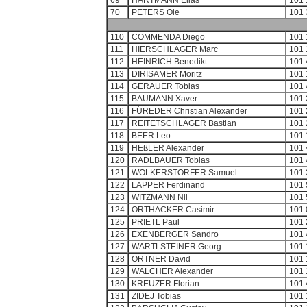
69
HARTMANN Elias
101 
70
PETERS Ole
101 
110
COMMENDA Diego
101 
111
HIERSCHLÄGER Marc
101 
112
HEINRICH Benedikt
101 
113
DIRISAMER Moritz
101 
114
GERAUER Tobias
101 
115
BAUMANN Xaver
101 
116
FÜREDER Christian Alexander
101 
117
REITETSCHLÄGER Bastian
101 
118
BEER Leo
101 
119
HEßLER Alexander
101 
120
RADLBAUER Tobias
101 
121
WOLKERSTORFER Samuel
101 
122
LAPPER Ferdinand
101 
123
WITZMANN Nil
101 
124
ORTHACKER Casimir
101 
125
PRIETL Paul
101 
126
EXENBERGER Sandro
101 
127
WARTLSTEINER Georg
101 
128
ORTNER David
101 
129
WALCHER Alexander
101 
130
KREUZER Florian
101 
131
ZIDEJ Tobias
101 