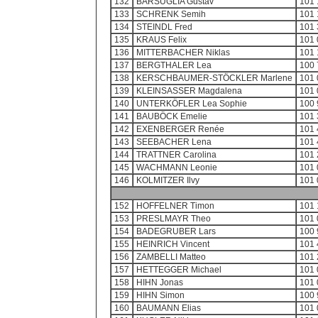
132
BARSUGLIA Gustav
101 
133
SCHRENK Semih
101 
134
STEINDL Fred
101 
135
KRAUS Felix
101 
136
MITTERBACHER Niklas
101 
137
BERGTHALER Lea
100 
138
KERSCHBAUMER-STÖCKLER Marlene
101 
139
KLEINSASSER Magdalena
101 
140
UNTERKÖFLER Lea Sophie
100 
141
BAUBÖCK Emelie
101 
142
EXENBERGER Renée
101 
143
SEEBACHER Lena
101 
144
TRATTNER Carolina
101 
145
WACHMANN Leonie
101 
146
KOLMITZER Ilvy
101 
152
HOFFELNER Timon
101 
153
PRESLMAYR Theo
101 
154
BADEGRUBER Lars
100 
155
HEINRICH Vincent
101 
156
ZAMBELLI Matteo
101 
157
HETTEGGER Michael
101 
158
HIHN Jonas
101 
159
HIHN Simon
100 
160
BAUMANN Elias
101 