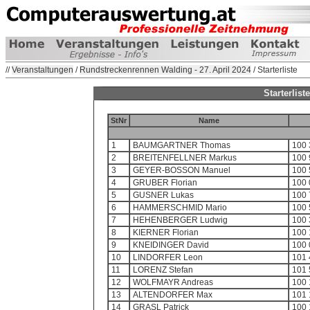
//
Veranstaltungen
/
Rundstreckenrennen Walding - 27. April 2024
/ Starterliste
Starterlis
StNr
Name
1
BAUMGARTNER Thomas
100 
2
BREITENFELLNER Markus
100 
3
GEYER-BOSSON Manuel
100 
4
GRUBER Florian
100 
5
GUSNER Lukas
100 
6
HAMMERSCHMID Mario
100 
7
HEHENBERGER Ludwig
100 
8
KIERNER Florian
100 
9
KNEIDINGER David
100 
10
LINDORFER Leon
101 
11
LORENZ Stefan
101 
12
WOLFMAYR Andreas
100 
13
ALTENDORFER Max
101 
14
GRASL Patrick
100 