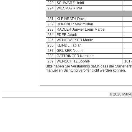
223
SCHWARZ Heidi
224
WIESMAYR Mia
231
KLEINRATH David
232
HOPFNER Maximillian
233
RADLER Janvier Louis Marcel
234
EDER Jakob
235
WENIGWIESER Moritz
236
KEINDL Fabian
237
GRUBER Noemi
238
GATTRINGER Karoline
239
WENSCHITZ Sophie
101 
Bitte haben Sie Verständnis dafür, dass die Starter ers
manuellen Sichtung veröffentlicht werden können.
© 2026 Marku