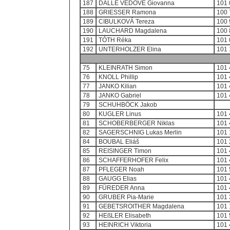
187
DALLE VEDOVE Giovanna
101 
188
GRIESSER Ramona
100 
189
CIBULKOVÁ Tereza
100 
190
LAUCHARD Magdalena
100 
191
TÓTH Réka
101 
192
UNTERHOLZER Elina
101 
75
KLEINRATH Simon
101 
76
KNOLL Phillip
101 
77
JANKO Kilian
101 
78
JANKO Gabriel
101 
79
SCHUHBÖCK Jakob
80
KUGLER Linus
101 
81
SCHOBERBERGER Niklas
101 
82
SAGERSCHNIG Lukas Merlin
101 
84
BOUBAL Eliáš
101 
85
REISINGER Timon
101 
86
SCHAFFERHOFER Felix
101 
87
PFLEGER Noah
101 
88
GAUGG Elias
101 
89
FÜREDER Anna
101 
90
GRUBER Pia-Marie
101 
91
GEBETSROITHER Magdalena
101 
92
HEßLER Elisabeth
101 
93
HEINRICH Viktoria
101 