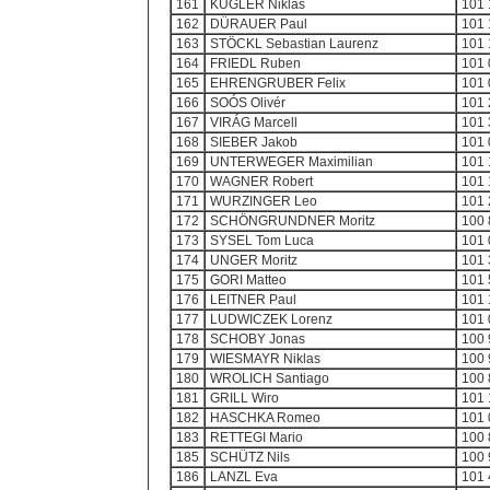
161
KUGLER Niklas
101 
162
DÜRAUER Paul
101 
163
STÖCKL Sebastian Laurenz
101 
164
FRIEDL Ruben
101 
165
EHRENGRUBER Felix
101 
166
SOÓS Olivér
101 
167
VIRÁG Marcell
101 
168
SIEBER Jakob
101 
169
UNTERWEGER Maximilian
101 
170
WAGNER Robert
101 
171
WURZINGER Leo
101 
172
SCHÖNGRUNDNER Moritz
100 
173
SYSEL Tom Luca
101 
174
UNGER Moritz
101 
175
GORI Matteo
101 
176
LEITNER Paul
101 
177
LUDWICZEK Lorenz
101 
178
SCHOBY Jonas
100 
179
WIESMAYR Niklas
100 
180
WROLICH Santiago
100 
181
GRILL Wiro
101 
182
HASCHKA Romeo
101 
183
RETTEGI Mario
100 
185
SCHÜTZ Nils
100 
186
LANZL Eva
101 