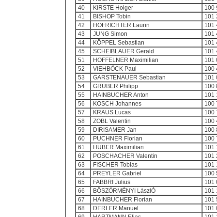
40
KIRSTE Holger
100 
41
BISHOP Tobin
101 
42
HOFRICHTER Laurin
101 
43
JUNG Simon
101 
44
KÖPPEL Sebastian
101 
45
SCHEIBLAUER Gerald
101 
51
HOFFELNER Maximilian
101 
52
VIEHBÖCK Paul
100 
53
GARSTENAUER Sebastian
101 
54
GRUBER Philipp
100 
55
HAINBUCHER Anton
101 
56
KOSCH Johannes
100 
57
KRAUS Lucas
100 
58
ZOBL Valentin
100 
59
DIRISAMER Jan
100 
60
PUCHNER Florian
100 
61
HUBER Maximilian
101 
62
POSCHACHER Valentin
101 
63
FISCHER Tobias
101 
64
PREYLER Gabriel
100 
65
FABBRI Julius
101 
66
BÖSZÖRMÉNYI LászlÓ
101 
67
HAINBUCHER Florian
101 
68
DERLER Manuel
101 