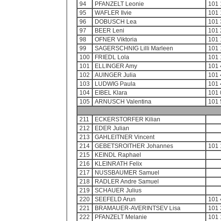
94
PFANZELT Leonie
101 
95
WAFLER Ilvie
101 
96
DOBUSCH Lea
101 
97
BEER Leni
101 
98
OFNER Viktoria
101 
99
SAGERSCHNIG Lilli Marleen
101 
100
FRIEDL Lola
101 
101
ELLINGER Amy
101 
102
AUINGER Julia
101 
103
LUDWIG Paula
101 
104
EIBEL Klara
101 
105
ARNUSCH Valentina
101 
211
ECKERSTORFER Kilian
212
EDER Julian
213
GAHLEITNER Vincent
214
GEBETSROITHER Johannes
101 
215
KEINDL Raphael
216
KLEINRATH Felix
217
NUSSBAUMER Samuel
218
RADLER Andre Samuel
219
SCHAUER Julius
220
SEEFELD Arun
101 
221
BRAMAUER-AVERINTSEV Lisa
101 
222
PFANZELT Melanie
101 