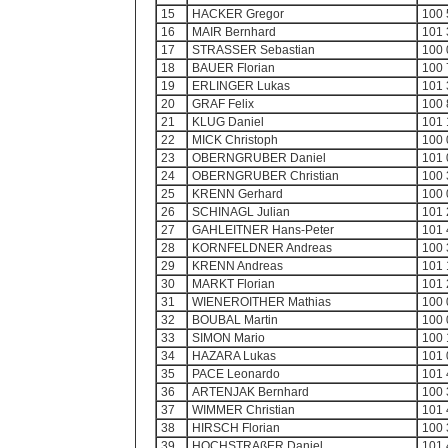
15
HACKER Gregor
100 
16
MAIR Bernhard
101 
17
STRASSER Sebastian
100 
18
BAUER Florian
100 
19
ERLINGER Lukas
101 
20
GRAF Felix
100 
21
KLUG Daniel
101 
22
MICK Christoph
100 
23
OBERNGRUBER Daniel
101 
24
OBERNGRUBER Christian
100 
25
KRENN Gerhard
100 
26
SCHINAGL Julian
101 
27
GAHLEITNER Hans-Peter
101 
28
KORNFELDNER Andreas
100 
29
KRENN Andreas
101 
30
MARKT Florian
101 
31
WIENEROITHER Mathias
100 
32
BOUBAL Martin
100 
33
SIMON Mario
100 
34
HAZARA Lukas
101 
35
PACE Leonardo
101 
36
ARTENJAK Bernhard
100 
37
WIMMER Christian
101 
38
HIRSCH Florian
100 
39
HOCHSTRAßER Daniel
101 