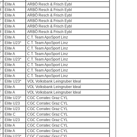
T
Elite A
ARBÖ Resch & Frisch Eybl
R
Elite A
ARBÖ Resch & Frisch Eybl
T
Elite A
ARBÖ Resch & Frisch Eybl
T
Elite A
ARBÖ Resch & Frisch Eybl
T
Elite A
ARBÖ Resch & Frisch Eybl
R
Elite A
ARBÖ Resch & Frisch Eybl
T
Elite A
C.T. Team ApoSport Linz
T
Elite U23*
C.T. Team ApoSport Linz
E
Elite A
C.T. Team ApoSport Linz
T
Elite A
C.T. Team ApoSport Linz
T
Elite U23*
C.T. Team ApoSport Linz
T
Elite A
C.T. Team ApoSport Linz
T
Elite A
C.T. Team ApoSport Linz
T
Elite A
C.T. Team ApoSport Linz
T
Elite U23*
VOL Volksbank Leingruber Ideal
Elite A
VOL Volksbank Leingruber Ideal
T
Elite A
VOL Volksbank Leingruber Ideal
T
Elite U23*
CGC Corratec Graz CYL
T
Elite U23
CGC Corratec Graz CYL
T
Elite U23
CGC Corratec Graz CYL
T
Elite C
CGC Corratec Graz CYL
T
Elite U23
CGC Corratec Graz CYL
S
Elite A
CGC Corratec Graz CYL
T
Elite A
CGC Corratec Graz CYL
T
Elite U23*
CGC Corratec Graz CYL