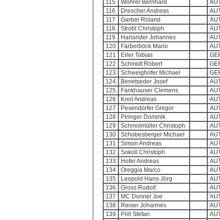
115
Wöhrer Bernhard
AU
116
Drescher Andreas
AU
117
Garber Roland
AU
118
Strobl Christoph
AU
119
Harlander Johannes
AU
120
Färberböck Mario
AU
121
Erler Tobias
GE
122
Schmidt Robert
GE
123
Schweighofer Michael
GE
124
Benetseder Josef
AU
125
Fankhauser Clemens
AU
126
Kreil Andreas
AU
127
Pesendorfer Gregor
AU
128
Piringer Dominik
AU
129
Schmolmüller Christoph
AU
130
Schobesberger Michael
AU
131
Simon Andreas
AU
132
Sokoll Christoph
AU
133
Hofer Andreas
AU
134
Oreggia Marco
AU
135
Leopold Hans-Jörg
AU
136
Gross Rudolf
AU
137
MC Donnel Joe
AU
138
Reiser Johannes
AU
139
Pöll Stefan
AU