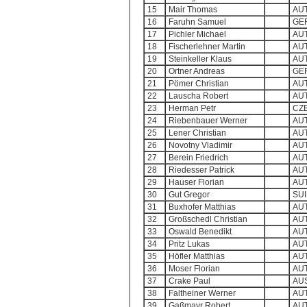
15
Mair Thomas
AU
16
Faruhn Samuel
GE
17
Pichler Michael
AU
18
Fischerlehner Martin
AU
19
Steinkeller Klaus
AU
20
Ortner Andreas
GE
21
Pömer Christian
AU
22
Lauscha Robert
AU
23
Herman Petr
CZ
24
Riebenbauer Werner
AU
25
Lener Christian
AU
26
Novotny Vladimir
AU
27
Berein Friedrich
AU
28
Riedesser Patrick
AU
29
Hauser Florian
AU
30
Gut Gregor
SUI
31
Buxhofer Matthias
AU
32
Großschedl Christian
AU
33
Oswald Benedikt
AU
34
Pritz Lukas
AU
35
Höfler Matthias
AU
36
Moser Florian
AU
37
Crake Paul
AU
38
Faltheiner Werner
AU
39
Gaßmayr Robert
AU