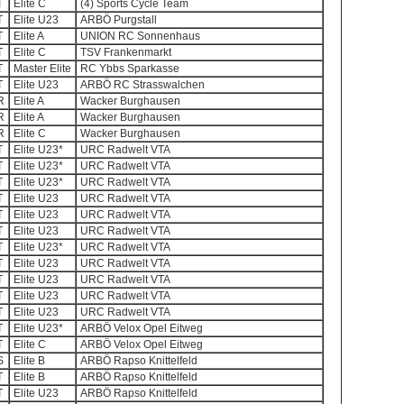
T
Elite C
(4) Sports Cycle Team
T
Elite U23
ARBÖ Purgstall
T
Elite A
UNION RC Sonnenhaus
T
Elite C
TSV Frankenmarkt
T
Master Elite
RC Ybbs Sparkasse
T
Elite U23
ARBÖ RC Strasswalchen
R
Elite A
Wacker Burghausen
R
Elite A
Wacker Burghausen
R
Elite C
Wacker Burghausen
T
Elite U23*
URC Radwelt VTA
T
Elite U23*
URC Radwelt VTA
T
Elite U23*
URC Radwelt VTA
T
Elite U23
URC Radwelt VTA
T
Elite U23
URC Radwelt VTA
T
Elite U23
URC Radwelt VTA
T
Elite U23*
URC Radwelt VTA
T
Elite U23
URC Radwelt VTA
T
Elite U23
URC Radwelt VTA
T
Elite U23
URC Radwelt VTA
T
Elite U23
URC Radwelt VTA
T
Elite U23*
ARBÖ Velox Opel Eitweg
T
Elite C
ARBÖ Velox Opel Eitweg
S
Elite B
ARBÖ Rapso Knittelfeld
T
Elite B
ARBÖ Rapso Knittelfeld
T
Elite U23
ARBÖ Rapso Knittelfeld