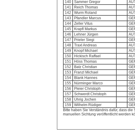
140
Sammer Gregor
AU
141
Reich Thomas
AU
142
Wurm Roland
AU
143
Pfandler Marcus
GE
144
Zeller Vitus
GE
145
Krapfl Markus
GE
146
Lehner Jürgen
AU
147
Prieler Siegi
GE
148
Traxl Andreas
AU
149
Knopf Michael
AU
150
Hickisch Raffael
AU
151
Höss Thomas
GE
152
Batz Christian
GE
153
Franzl Michael
GE
154
Blank Hannes
GE
155
Nürminger Marco
GE
156
Pleier Christoph
GE
157
Schwerdt Christoph
GE
158
Uhrig Jochen
GE
159
Wilhelm Rüdiger
GE
Bitte haben Sie Verständnis dafür, dass die S
manuellen Sichtung veröffentlicht werden k