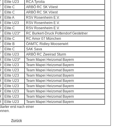
T
Elite U23
RCA Tyrolia
T
Elite C
ARBÖ RC SK Vöest
T
Elite C
ARBÖ RC SK Vöest
R
Elite A
RSV Rosenheim E.V.
R
Elite U23
RSV Rosenheim E.V.
R
Elite C
RSV Rosenheim E.V.
T
Elite U23*
RC Burkert-Druck Pottendorf Gestetner
R
Elite C
RC Amor 07 München
T
Elite B
ÖAMTC Ridley Mooserwirt
T
Elite C
SAK Sava
T
Elite U23
ARBÖ RC Zweirad Sturm
R
Elite U23*
Team Mapei Heizomat Bayern
R
Elite U23
Team Mapei Heizomat Bayern
R
Elite U23
Team Mapei Heizomat Bayern
R
Elite U23
Team Mapei Heizomat Bayern
R
Elite U23
Team Mapei Heizomat Bayern
R
Elite U23
Team Mapei Heizomat Bayern
R
Elite U23
Team Mapei Heizomat Bayern
R
Elite U23
Team Mapei Heizomat Bayern
R
Elite U23
Team Mapei Heizomat Bayern
tarter erst nach einer
önnen.
Zurück