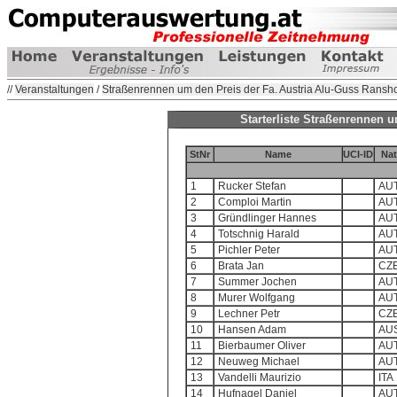
//
Veranstaltungen
/
Straßenrennen um den Preis der Fa. Austria Alu-Guss Ransho
Starterliste Straßenrennen 
StNr
Name
UCI-ID
Nat
1
Rucker Stefan
AU
2
Comploi Martin
AU
3
Gründlinger Hannes
AU
4
Totschnig Harald
AU
5
Pichler Peter
AU
6
Brata Jan
CZ
7
Summer Jochen
AU
8
Murer Wolfgang
AU
9
Lechner Petr
CZ
10
Hansen Adam
AU
11
Bierbaumer Oliver
AU
12
Neuweg Michael
AU
13
Vandelli Maurizio
ITA
14
Hufnagel Daniel
AU