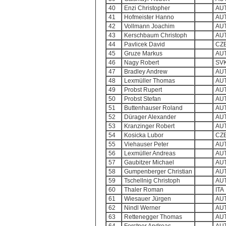
40
Enzi Christopher
AU
41
Hofmeister Hanno
AU
42
Vollmann Joachim
AU
43
Kerschbaum Christoph
AU
44
Pavlicek David
CZ
45
Gruze Markus
AU
46
Nagy Robert
SV
47
Bradley Andrew
AU
48
Lexmüller Thomas
AU
49
Probst Rupert
AU
50
Probst Stefan
AU
51
Buttenhauser Roland
AU
52
Dürager Alexander
AU
53
Kranzinger Robert
AU
54
Kosicka Lubor
CZ
55
Viehauser Peter
AU
56
Lexmüller Andreas
AU
57
Gaubitzer Michael
AU
58
Gumpenberger Christian
AU
59
Tschellnig Christoph
AU
60
Thaler Roman
ITA
61
Wiesauer Jürgen
AU
62
Nindl Werner
AU
63
Rettenegger Thomas
AU