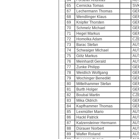
64
Forstner Andreas
AU
65
Cernicka Tomas
SV
67
Lechermann Thomas
GE
68
Wendlinger Klaus
GE
69
Knipfer Thorsten
GE
70
Schmelz Michael
GE
71
Hegel Markus
GE
72
Homolka Adam
CZ
73
Barac Stefan
AU
74
Schwaiger Michael
AU
75
Götz Markus
AU
76
Meinhardt Gerald
AU
77
Zunke Philipp
GE
78
Weidlich Wolfgang
GE
79
Wochinger Benedikt
GE
80
Mittelhammer Stefan
GE
81
Burth Holger
GE
82
Boubal Martin
CZ
83
Mika Oldrich
GE
84
Kapfhammer Thomas
GE
85
Lexmüller Mario
AU
86
Hackl Patrick
AU
87
Katzensteiner Hermann
AU
88
Dürauer Norbert
AU
89
Wafler Roland
AU