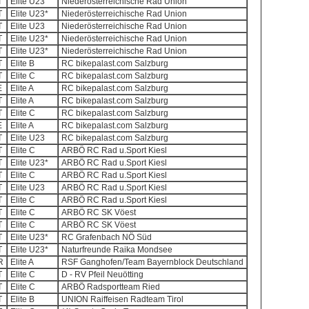
T
Elite U23
Niederösterreichische Rad Union
T
Elite U23*
Niederösterreichische Rad Union
T
Elite U23
Niederösterreichische Rad Union
T
Elite U23*
Niederösterreichische Rad Union
T
Elite U23*
Niederösterreichische Rad Union
T
Elite B
RC bikepalast.com Salzburg
T
Elite C
RC bikepalast.com Salzburg
E
Elite A
RC bikepalast.com Salzburg
T
Elite A
RC bikepalast.com Salzburg
T
Elite C
RC bikepalast.com Salzburg
E
Elite A
RC bikepalast.com Salzburg
T
Elite U23
RC bikepalast.com Salzburg
T
Elite C
ARBÖ RC Rad u.Sport Kiesl
T
Elite U23*
ARBÖ RC Rad u.Sport Kiesl
T
Elite C
ARBÖ RC Rad u.Sport Kiesl
T
Elite U23
ARBÖ RC Rad u.Sport Kiesl
T
Elite C
ARBÖ RC Rad u.Sport Kiesl
T
Elite C
ARBÖ RC SK Vöest
T
Elite C
ARBÖ RC SK Vöest
T
Elite U23*
RC Grafenbach NÖ Süd
T
Elite U23*
Naturfreunde Raika Mondsee
R
Elite A
RSF Ganghofen/Team Bayernblock Deutschland
T
Elite C
D - RV Pfeil Neuötting
T
Elite C
ARBÖ Radsportteam Ried
T
Elite B
UNION Raiffeisen Radteam Tirol