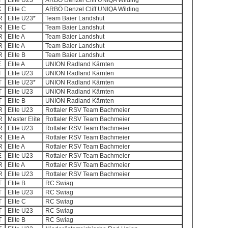
T
Elite U23*
ARBÖ Denzel Cliff UNIQA Wilding
K
Elite C
ARBÖ Denzel Cliff UNIQA Wilding
R
Elite U23*
Team Baier Landshut
R
Elite C
Team Baier Landshut
R
Elite A
Team Baier Landshut
R
Elite A
Team Baier Landshut
R
Elite B
Team Baier Landshut
E
Elite A
UNION Radland Kärnten
T
Elite U23
UNION Radland Kärnten
T
Elite U23*
UNION Radland Kärnten
T
Elite U23
UNION Radland Kärnten
T
Elite B
UNION Radland Kärnten
R
Elite U23
Rottaler RSV Team Bachmeier
R
Master Elite
Rottaler RSV Team Bachmeier
R
Elite U23
Rottaler RSV Team Bachmeier
R
Elite A
Rottaler RSV Team Bachmeier
R
Elite A
Rottaler RSV Team Bachmeier
E
Elite U23
Rottaler RSV Team Bachmeier
R
Elite A
Rottaler RSV Team Bachmeier
R
Elite U23
Rottaler RSV Team Bachmeier
T
Elite B
RC Swiag
T
Elite U23
RC Swiag
T
Elite C
RC Swiag
T
Elite U23
RC Swiag
T
Elite B
RC Swiag