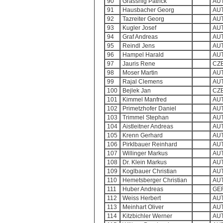
90
Grassnig Patrick
AU
91
Hausbacher Georg
AU
92
Tazreiter Georg
AU
93
Kugler Josef
AU
94
Graf Andreas
AU
95
Reindl Jens
AU
96
Hampel Harald
AU
97
Jauris Rene
CZ
98
Moser Martin
AU
99
Rajal Clemens
AU
100
Bejlek Jan
CZ
101
Kimmel Manfred
AU
102
Primetzhofer Daniel
AU
103
Trimmel Stephan
AU
104
Aistleitner Andreas
AU
105
Krenn Gerhard
AU
106
Pirklbauer Reinhard
AU
107
Willinger Markus
AU
108
Dr. Klein Markus
AU
109
Koglbauer Christian
AU
110
Hemetsberger Christian
AU
111
Huber Andreas
GE
112
Weiss Herbert
AU
113
Meinhart Oliver
AU
114
Kitzbichler Werner
AU