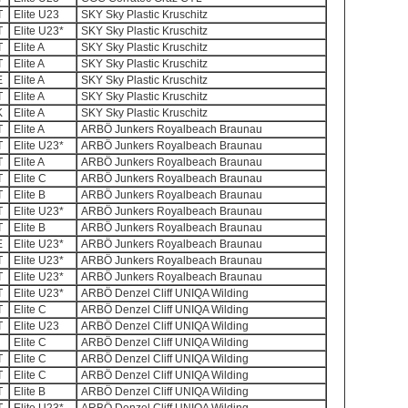
T
Elite U23
SKY Sky Plastic Kruschitz
T
Elite U23*
SKY Sky Plastic Kruschitz
T
Elite A
SKY Sky Plastic Kruschitz
T
Elite A
SKY Sky Plastic Kruschitz
E
Elite A
SKY Sky Plastic Kruschitz
T
Elite A
SKY Sky Plastic Kruschitz
K
Elite A
SKY Sky Plastic Kruschitz
T
Elite A
ARBÖ Junkers Royalbeach Braunau
T
Elite U23*
ARBÖ Junkers Royalbeach Braunau
T
Elite A
ARBÖ Junkers Royalbeach Braunau
T
Elite C
ARBÖ Junkers Royalbeach Braunau
T
Elite B
ARBÖ Junkers Royalbeach Braunau
T
Elite U23*
ARBÖ Junkers Royalbeach Braunau
T
Elite B
ARBÖ Junkers Royalbeach Braunau
E
Elite U23*
ARBÖ Junkers Royalbeach Braunau
T
Elite U23*
ARBÖ Junkers Royalbeach Braunau
T
Elite U23*
ARBÖ Junkers Royalbeach Braunau
T
Elite U23*
ARBÖ Denzel Cliff UNIQA Wilding
T
Elite C
ARBÖ Denzel Cliff UNIQA Wilding
T
Elite U23
ARBÖ Denzel Cliff UNIQA Wilding
Elite C
ARBÖ Denzel Cliff UNIQA Wilding
T
Elite C
ARBÖ Denzel Cliff UNIQA Wilding
T
Elite C
ARBÖ Denzel Cliff UNIQA Wilding
T
Elite B
ARBÖ Denzel Cliff UNIQA Wilding