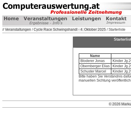
//
Veranstaltungen
/
Cycle Race Schwingshandl - 4. Oktober 2025
/ Starterliste
Starterli
Name
Bloderer Jonas
Kinder Jg.2
Obernberger Elias
Kinder Jg.2
Schuster Marcel
Kinder Jg.2
Bitte haben Sie Verständnis dafür
manuellen Sichtung veröffentlic
© 2026 Marku