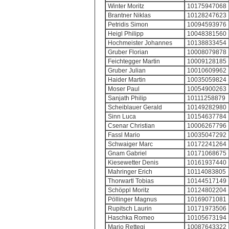
Winter Moritz
10175947068
Brantner Niklas
10128247623
Petridis Simon
10094593976
Heigl Philipp
10048381560
Hochmeister Johannes
10138833454
Gruber Florian
10008079878
Feichtegger Martin
10009128185
Gruber Julian
10010609962
Haider Martin
10035059824
Moser Paul
10054900263
Sanjath Philip
10111258879
Scheiblauer Gerald
10149282980
Sinn Luca
10154637784
Csenar Christian
10006267796
Fassl Mario
10035047292
Schwaiger Marc
10172241264
Gnam Gabriel
10171068675
Kiesewetter Denis
10161937440
Mahringer Erich
10114083805
Thorwartl Tobias
10144517149
Schöppl Moritz
10124802204
Pöllinger Magnus
10169071081
Rupitsch Laurin
10171973506
Haschka Romeo
10105673194
Mario Rettegi
10087643322