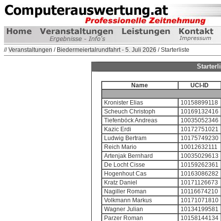
//
Veranstaltungen
/
Biedermeiertalrundfahrt - 5. Juli 2026
/ Starterliste
Starterl
Name
UCI-ID
Kronister Elias
10158899118
Scheuch Christoph
10169132416
Tiefenböck Andreas
10035052346
Kazic Erdi
10172751021
Ludwig Bertram
10175749230
Reich Mario
10012632111
Artenjak Bernhard
10035029613
De Locht Cisse
10159262361
Hogenhout Cas
10163086282
Kratz Daniel
10171126673
Nagiller Roman
10116674210
Volkmann Markus
10171071810
Wagner Julian
10134199581
Parzer Roman
10158144134