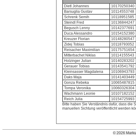
Dietl Johannes
10170250340
Barsuglia Gustav
10114553748
Schrenk Semih
10118951585
Steindl Fred
10136844247
Begusch Lenny
10142377691
Duca Alessandro
10154152380
Kreuzer Florian
10148280547
Zidej Tobias
10118793052
Reisacher Maximilian
10175751654
Mitterbachet Niklas
10114155543
Holzinger Julian
10140283202
Gerauer Tobias
10143541792
Kleinsasser Magdalena
10106943793
Daks Maja
10141403449
Gonza Rebeka
10065487815
Tompa Veronika
10060326304
Wachmann Leonie
10107182152
Reich Julia
10154725993
Bitte haben Sie Verständnis dafür, dass die S
manuellen Sichtung veröffentlicht werden k
© 2026 Marku