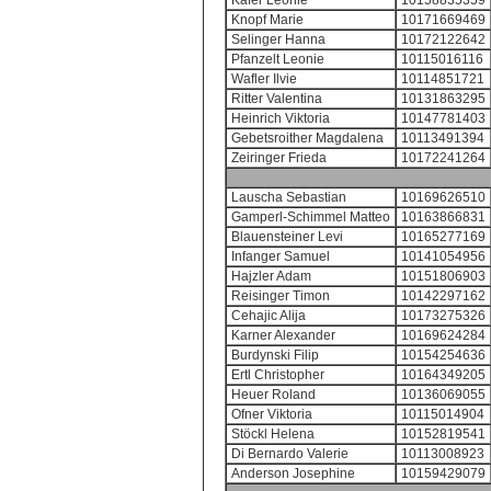
Käfer Leonie
10158835359
Knopf Marie
10171669469
Selinger Hanna
10172122642
Pfanzelt Leonie
10115016116
Wafler Ilvie
10114851721
Ritter Valentina
10131863295
Heinrich Viktoria
10147781403
Gebetsroither Magdalena
10113491394
Zeiringer Frieda
10172241264
Lauscha Sebastian
10169626510
Gamperl-Schimmel Matteo
10163866831
Blauensteiner Levi
10165277169
Infanger Samuel
10141054956
Hajzler Adam
10151806903
Reisinger Timon
10142297162
Cehajic Alija
10173275326
Karner Alexander
10169624284
Burdynski Filip
10154254636
Ertl Christopher
10164349205
Heuer Roland
10136069055
Ofner Viktoria
10115014904
Stöckl Helena
10152819541
Di Bernardo Valerie
10113008923
Anderson Josephine
10159429079