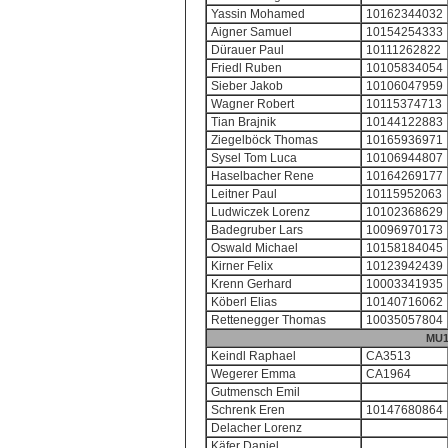
Yassin Mohamed
10162344032
Aigner Samuel
10154254333
Dürauer Paul
10111262822
Friedl Ruben
10105834054
Sieber Jakob
10106047959
Wagner Robert
10115374713
Tian Brajnik
10144122883
Ziegelböck Thomas
10165936971
Sysel Tom Luca
10106944807
Haselbacher Rene
10164269177
Leitner Paul
10115952063
Ludwiczek Lorenz
10102368629
Badegruber Lars
10096970173
Oswald Michael
10158184045
Kirner Felix
10123942439
Krenn Gerhard
10003341935
Köberl Elias
10140716062
Rettenegger Thomas
10035057804
MU1
Keindl Raphael
CA3513
Wegerer Emma
CA1964
Gutmensch Emil
Schrenk Eren
10147680864
Delacher Lorenz
Käfer Daniel