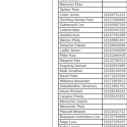
Meissner Elias
Spitzer Theo
Leber Jonas
10118751222
Zöchling-Geisler Felix
10127280956
Gutmensch Leo
10163087292
Leibold Mats
10150342102
Seefeld Arun
10147761696
Weiner Philip
10168991461
Delacher Fabian
10158836066
Ladler Simon
10162340089
Ritter Paul
10131866430
Wegerer Nils
10132786314
Kogelnig Samuel
10163543495
Matti Jonathan
10158144538
Karall Peter
10171633194
Wikturna Alexander
10171663813
Gebetsroither Johannes
10113491701
Heuer Richard
10158140191
Langner Frieda
10158141811
Wenschitz Sophie
Wenschitz Thea
Pfanzelt Melanie
10115015712
Bramauer-Averintsev Lisa
10132764688
Nagy Luca
10167165437