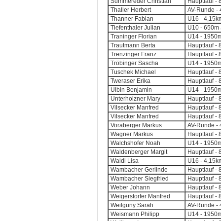
Summereder Christian
Hauptlauf - 
Thaller Herbert
AV-Runde - 4
Thanner Fabian
U16 - 4,15k
Tiefenthaler Julian
U10 - 650m 
Traninger Florian
U14 - 1950m
Trautmann Berta
Hauptlauf - 
Trenzinger Franz
Hauptlauf - 
Tröbinger Sascha
U14 - 1950m
Tuschek Michael
Hauptlauf - 
Tweraser Erika
Hauptlauf - 
Ulbin Benjamin
U14 - 1950m
Unterholzner Mary
Hauptlauf - 
Vilsecker Manfred
Hauptlauf - 
Vilsecker Manfred
Hauptlauf - 
Voraberger Markus
AV-Runde - 4
Wagner Markus
Hauptlauf - 
Walchshofer Noah
U14 - 1950m
Waldenberger Margit
Hauptlauf - 
Waldl Lisa
U16 - 4,15k
Wambacher Gerlinde
Hauptlauf - 
Wambacher Siegfried
Hauptlauf - 
Weber Johann
Hauptlauf - 
Weigerstorfer Manfred
Hauptlauf - 
Weilguny Sarah
AV-Runde - 4
Weismann Philipp
U14 - 1950m