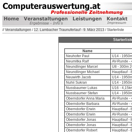
//
Veranstaltungen
/
12. Lambacher Traunuferlauf - 9. März 2013
/ Starterliste
Starterlis
Name
Neuhofer Paul
U14 - 1950m
Neumitka Ralf
AV-Runde - 4
Neundlinger Marcel
U8 - 300m 2
Neundlinger Michael
Hauptlauf - 
Neuwirth Jacob
U14 - 1950m
Nuhii Sukran
U14 - 1950m
Nussbaumer Lukas
U16 - 4,15k
Nussbaumer Stefan
U14 - 1950m
Oberndorfer Anna Maria
AV-Runde - 4
Oberndorfer Barbara
AV-Runde - 4
Oberndorfer Erwin
Hauptlauf - 
Oberndorfer Erwin
AV-Runde - 4
Oberndorfer Jonas
Hauptlauf - 
Oberndorfer Jonas
Hauptlauf - 
Oberndorfer Robert
Hauptlauf - 