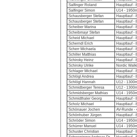
Salfinger Roland
Hauptlauf - 
Salfinger Simon
U14 - 1950m
Schausberger Stefan
Hauptlauf - 
Schausberger Stefan
Hauptlauf - 
Scheiber Marina
Hauptlauf - 
Scheibmayr Stefan
Hauptlauf - 
Scheid Michael
Hauptlauf - 
Scherndl Erich
Hauptlauf - 
Scherr Michaela
Hauptlauf - 
Schiller Matthias
Hauptlauf - 
Schiroky Heinz
Hauptlauf - 
Schiroky Ulrike
Nordic Walki
Schlager Michael
Hauptlauf - 
Schlögl Andrea
Hauptlauf - 
Schlögl Hannah
U12 - 1300m
Schmidberger Teresa
U12 - 1300m
Schmidsberger Mathias
U14 - 1950m
Schmidthaler Georg
Hauptlauf - 
Scholz Michael
Hauptlauf - 
Schönauer Jochen
AV-Runde - 4
Schönhuber Jürgen
Hauptlauf - 
Schröder Simon
U14 - 1950m
Schürrer Manuel
U14 - 1950m
Schuster Christian
Hauptlauf - 