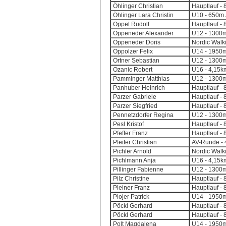
Öhlinger Christian
Hauptlauf - 
Öhlinger Lara Christin
U10 - 650m 
Oppel Rudolf
Hauptlauf - 
Oppeneder Alexander
U12 - 1300m
Oppeneder Doris
Nordic Walki
Oppolzer Felix
U14 - 1950m
Ortner Sebastian
U12 - 1300m
Ozanic Robert
U16 - 4,15k
Pamminger Matthias
U12 - 1300m
Panhuber Heinrich
Hauptlauf - 
Parzer Gabriele
Hauptlauf - 
Parzer Siegfried
Hauptlauf - 
Pennetzdorfer Regina
U12 - 1300m
Pesl Kristof
Hauptlauf - 
Pfeffer Franz
Hauptlauf - 
Pfeifer Christian
AV-Runde - 4
Pichler Arnold
Nordic Walki
Pichlmann Anja
U16 - 4,15k
Pillinger Fabienne
U12 - 1300m
Pilz Christine
Hauptlauf - 
Pleiner Franz
Hauptlauf - 
Plojer Patrick
U14 - 1950m
Pöckl Gerhard
Hauptlauf - 
Pöckl Gerhard
Hauptlauf - 
Polt Magdalena
U14 - 1950m