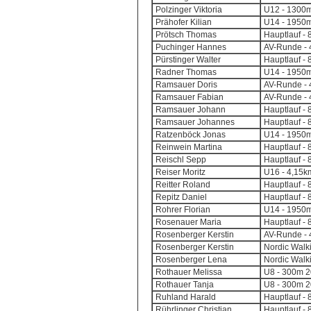
Polzinger Viktoria
U12 - 1300m
Prähofer Kilian
U14 - 1950m
Prötsch Thomas
Hauptlauf - 
Puchinger Hannes
AV-Runde - 4
Pürstinger Walter
Hauptlauf - 
Radner Thomas
U14 - 1950m
Ramsauer Doris
AV-Runde - 4
Ramsauer Fabian
AV-Runde - 4
Ramsauer Johann
Hauptlauf - 
Ramsauer Johannes
Hauptlauf - 
Ratzenböck Jonas
U14 - 1950m
Reinwein Martina
Hauptlauf - 
Reischl Sepp
Hauptlauf - 
Reiser Moritz
U16 - 4,15k
Reitter Roland
Hauptlauf - 
Repitz Daniel
Hauptlauf - 
Rohrer Florian
U14 - 1950m
Rosenauer Maria
Hauptlauf - 
Rosenberger Kerstin
AV-Runde - 4
Rosenberger Kerstin
Nordic Walki
Rosenberger Lena
Nordic Walki
Rothauer Melissa
U8 - 300m 2
Rothauer Tanja
U8 - 300m 2
Ruhland Harald
Hauptlauf - 
Rührlinger Christian
Hauptlauf - 