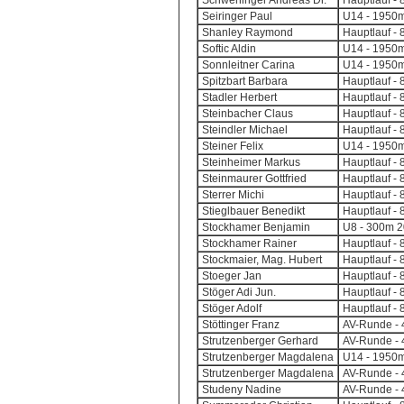
Schweninger Andreas Dr.
Hauptlauf - 
Seiringer Paul
U14 - 1950m
Shanley Raymond
Hauptlauf - 
Softic Aldin
U14 - 1950m
Sonnleitner Carina
U14 - 1950m
Spitzbart Barbara
Hauptlauf - 
Stadler Herbert
Hauptlauf - 
Steinbacher Claus
Hauptlauf - 
Steindler Michael
Hauptlauf - 
Steiner Felix
U14 - 1950m
Steinheimer Markus
Hauptlauf - 
Steinmaurer Gottfried
Hauptlauf - 
Sterrer Michi
Hauptlauf - 
Stieglbauer Benedikt
Hauptlauf - 
Stockhamer Benjamin
U8 - 300m 2
Stockhamer Rainer
Hauptlauf - 
Stockmaier, Mag. Hubert
Hauptlauf - 
Stoeger Jan
Hauptlauf - 
Stöger Adi Jun.
Hauptlauf - 
Stöger Adolf
Hauptlauf - 
Stöttinger Franz
AV-Runde - 4
Strutzenberger Gerhard
AV-Runde - 4
Strutzenberger Magdalena
U14 - 1950m
Strutzenberger Magdalena
AV-Runde - 4
Studeny Nadine
AV-Runde - 4