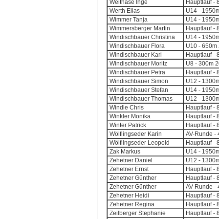
Weithase Inge
Hauptlauf - 
Werth Elias
U14 - 1950m
Wimmer Tanja
U14 - 1950m
Wimmersberger Martin
Hauptlauf - 
Windischbauer Christina
U14 - 1950m
Windischbauer Flora
U10 - 650m 
Windischbauer Karl
Hauptlauf - 
Windischbauer Moritz
U8 - 300m 2
Windischbauer Petra
Hauptlauf - 
Windischbauer Simon
U12 - 1300m
Windischbauer Stefan
U14 - 1950m
Windischbauer Thomas
U12 - 1300m
Windle Chris
Hauptlauf - 
Winkler Monika
Hauptlauf - 
Winter Patrick
Hauptlauf - 
Wölflingseder Karin
AV-Runde - 4
Wölflingseder Leopold
Hauptlauf - 
Zak Markus
U14 - 1950m
Zehetner Daniel
U12 - 1300m
Zehetner Ernst
Hauptlauf - 
Zehetner Günther
Hauptlauf - 
Zehetner Günther
AV-Runde - 4
Zehetner Heidi
Hauptlauf - 
Zehetner Regina
Hauptlauf - 
Zeilberger Stephanie
Hauptlauf - 