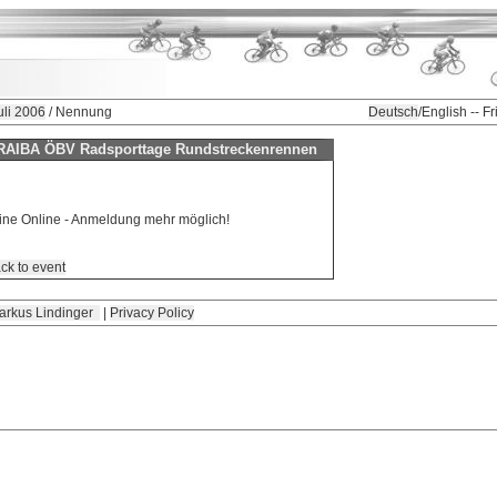
li 2006
/ Nennung
Deutsch
/English -- F
AIBA ÖBV Radsporttage Rundstreckenrennen
keine Online - Anmeldung mehr möglich!
ck to event
arkus Lindinger
|
Privacy Policy