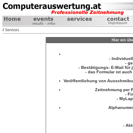
// Services
Hier ein üb
- Individue
- g
- Bestätigungs- E-Mail für
- das Formular ist auch
Veröffentlichung von Ausschreibung
Zeitnehmung per 
- F
- MyLap
Alphanumeri
- Akt