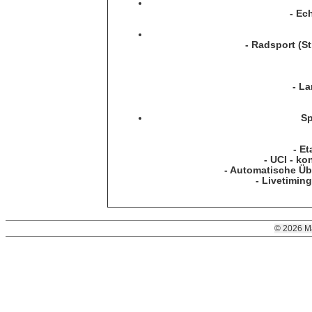
- Ec
- Radsport (S
- L
Sp
- E
- UCI - ko
- Automatische Üb
- Livetimi
© 2026 M