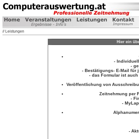
// Leistungen
Hier ein üb
- Individue
- g
- Bestätigungs- E-Mail für
- das Formular ist auch
Veröffentlichung von Ausschreibung
Zeitnehmung per 
- F
- MyLap
Alphanumeri
- Akt