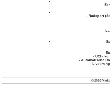
- Ec
- Radsport (S
- L
Sp
- E
- UCI - ko
- Automatische Üb
- Livetimi
© 2026 Marku