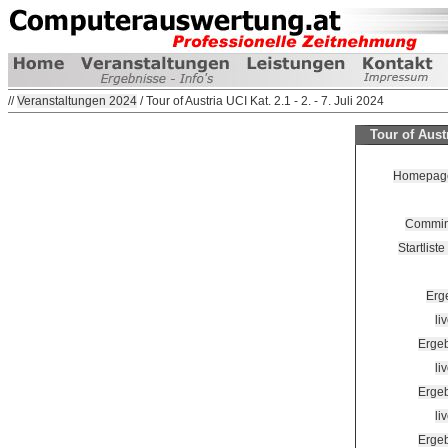
//
Veranstaltungen 2024
/ Tour of Austria UCI Kat. 2.1 - 2. - 7. Juli 2024
Tour of Austr
Homepage 
Commin
Startlist
Erg
li
Ergeb
li
Ergeb
li
Ergeb