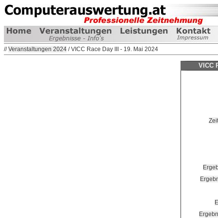
//
Veranstaltungen 2024
/ VICC Race Day III - 19. Mai 2024
VICC R
Zei
Ergeb
Ergebn
E
Ergebn