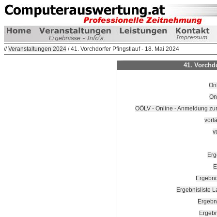
//
Veranstaltungen 2024
/ 41. Vorchdorfer Pfingstlauf - 18. Mai 2024
41. Vorchdo
Onl
On
OÖLV - Online - Anmeldung z
vorlä
v
Erg
E
Ergebni
Ergebnisliste 
Ergebn
Ergebn