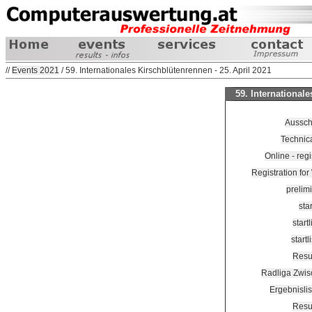
//
Events 2021
/ 59. Internationales Kirschblütenrennen - 25. April 2021
59. Internationale
Aussch
Technic
Online - reg
Registration fo
prelimi
sta
start
start
Resu
Radliga Zwi
Ergebnisli
Resu