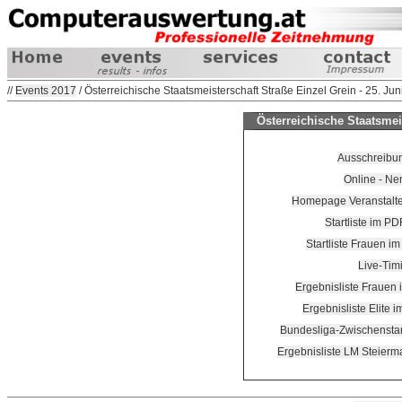
//
Events 2017
/ Österreichische Staatsmeisterschaft Straße Einzel Grein - 25. Ju
Österreichische Staatsmeis
Ausschreibu
Online - N
Homepage Veranstalter 
Startliste im PD
Startliste Frauen i
Live-Tim
Ergebnisliste Frauen 
Ergebnisliste Elite 
Bundesliga-Zwischensta
Ergebnisliste LM Steierm