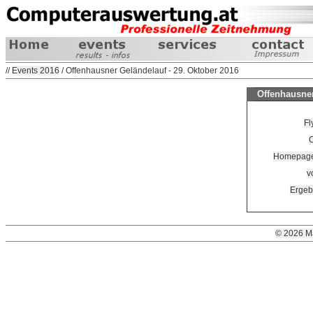
//
Events 2016
/ Offenhausner Geländelauf - 29. Oktober 2016
Offenhausner
Fl
O
Homepage V
v
Ergeb
© 2026 M