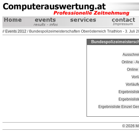
//
Events 2012
/ Bundespolizeimeisterschaften Oberösterreich Triathlon - 3. Juli 
Bundespolizeimeisterscha
Ausschre
Online - A
Online
Vorl
Vorläufi
Ergebnislist
Ergebnislis
Ergebnisliste Einzel G
© 2026 M