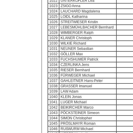
1022
UNTERKÖFLER Lea
1023
ZSIGO Anna
1024
LAUCHARD Magdalena
1025
LOIDL Katharina
1026
STREITWIESER Kristin
1027
LEBESMÜHLBACHER Bernhard
1028
WIMBERGER Ralph
1029
KLANER Christoph
1030
WILKIE Richard
1031
NEUNER Sebastian
1032
GÖLLER Max
1033
FUCHSHUMER Patrick
1034
CZERLINKA Jens
1035
RIESER Bernhard
1036
FÜRWEGER Michael
1037
GAHLEITNER Hans-Peter
1038
GRASSER Imanuel
1039
LAW Adam
1040
KLEIN Jonas
1041
LUGER Michael
1042
BEIKIRCHER Marco
1043
PÖCKSTEINER Simeon
1044
SIMON Christopher
1045
PRÖSLMAYR Roman
1046
RUßWURM Michael