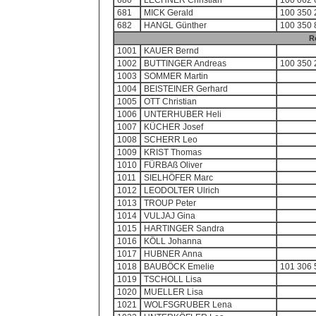
680
LECHNER Christian
100 062 
681
MICK Gerald
100 350 
682
HANGL Günther
100 350 
R
1001
KAUER Bernd
1002
BUTTINGER Andreas
100 350 
1003
SOMMER Martin
1004
BEISTEINER Gerhard
1005
OTT Christian
1006
UNTERHUBER Heli
1007
KÜCHER Josef
1008
SCHERR Leo
1009
KRIST Thomas
1010
FÜRBAß Oliver
1011
SIELHÖFER Marc
1012
LEODOLTER Ulrich
1013
TROUP Peter
1014
VULJAJ Gina
1015
HARTINGER Sandra
1016
KÖLL Johanna
1017
HUBNER Anna
1018
BAUBÖCK Emelie
101 306 
1019
TSCHOLL Lisa
1020
MUELLER Lisa
1021
WOLFSGRUBER Lena