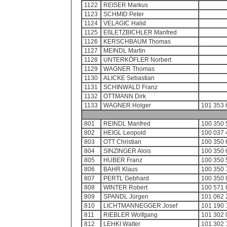
1122
REISER Markus
1123
SCHMID Peter
1124
VELAGIC Halid
1125
EßLETZBICHLER Manfred
1126
KERSCHBAUM Thomas
1127
MEINDL Martin
1128
UNTERKÖFLER Norbert
1129
WAGNER Thomas
1130
ALICKE Sebastian
1131
SCHINWALD Franz
1132
OTTMANN Dirk
1133
WAGNER Holger
101 353 
801
REINDL Manfred
100 350 
802
HEIGL Leopold
100 037 
803
OTT Christian
100 350 
804
SINZINGER Alois
100 350 
805
HUBER Franz
100 350 
806
BAHR Klaus
100 350 
807
PERTL Gebhard
100 350 
808
WINTER Robert
100 571 
809
SPANDL Jürgen
101 062 
810
LICHTMANNEGGER Josef
101 190 
811
RIEBLER Wolfgang
101 302 
812
LEHKI Walter
101 302 