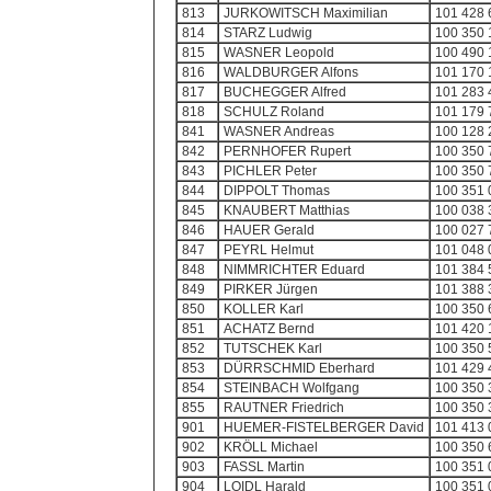
813
JURKOWITSCH Maximilian
101 428 
814
STARZ Ludwig
100 350 
815
WASNER Leopold
100 490 
816
WALDBURGER Alfons
101 170 
817
BUCHEGGER Alfred
101 283 
818
SCHULZ Roland
101 179 
841
WASNER Andreas
100 128 
842
PERNHOFER Rupert
100 350 
843
PICHLER Peter
100 350 
844
DIPPOLT Thomas
100 351 
845
KNAUBERT Matthias
100 038 
846
HAUER Gerald
100 027 
847
PEYRL Helmut
101 048 
848
NIMMRICHTER Eduard
101 384 
849
PIRKER Jürgen
101 388 
850
KOLLER Karl
100 350 
851
ACHATZ Bernd
101 420 
852
TUTSCHEK Karl
100 350 
853
DÜRRSCHMID Eberhard
101 429 
854
STEINBACH Wolfgang
100 350 
855
RAUTNER Friedrich
100 350 
901
HUEMER-FISTELBERGER David
101 413 
902
KRÖLL Michael
100 350 
903
FASSL Martin
100 351 
904
LOIDL Harald
100 351 