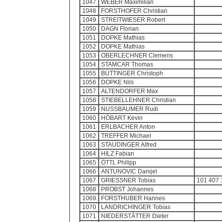
1047
WEBER Maximilian
1048
FORSTHOFER Christian
1049
STREITWIESER Robert
1050
DAGN Florian
1051
DOPKE Mathias
1052
DOPKE Mathias
1053
OBERLECHNER Clemens
1054
STAMCAR Thomas
1055
BUTTINGER Christoph
1056
DOPKE Nils
1057
ALTENDORFER Max
1058
STIEBELLEHNER Christian
1059
NUSSBAUMER Rudi
1060
HÖBART Kevin
1061
ERLBACHER Anton
1062
TREFFER Michael
1063
STAUDINGER Alfred
1064
HILZ Fabian
1065
ÖTTL Philipp
1066
ANTUNOVIC Danijel
1067
GRIESSNER Tobias
101 407 
1068
PROBST Johannes
1069
FORSTHUBER Hannes
1070
LANDRICHINGER Tobias
1071
NIEDERSTÄTTER Dieter