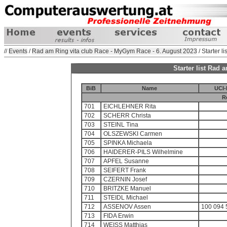
//
Events
/
Rad am Ring vita club Race - MyGym Race - 6. August 2023
/ Starter lis
Starter list Rad
BiB
Name
UCI-
R
701
EICHLEHNER Rita
702
SCHERR Christa
703
STEINL Tina
704
OLSZEWSKI Carmen
705
SPINKA Michaela
706
HAIDERER-PILS Wilhelmine
707
APFEL Susanne
708
SEIFERT Frank
709
CZERNIN Josef
710
BRITZKE Manuel
711
STEIDL Michael
712
ASSENOV Assen
100 094 
713
FIDA Erwin
714
WEISS Matthias