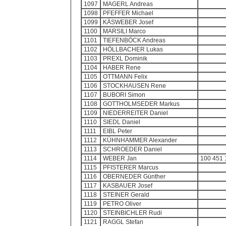
1097
MAGERL Andreas
1098
PFEFFER Michael
1099
KÄSWEBER Josef
1100
MARSILI Marco
1101
TIEFENBÖCK Andreas
1102
HÖLLBACHER Lukas
1103
PREXL Dominik
1104
HABER Rene
1105
OTTMANN Felix
1106
STOCKHAUSEN Rene
1107
BUBORI Simon
1108
GOTTHOLMSEDER Markus
1109
NIEDERREITER Daniel
1110
SIEDL Daniel
1111
EIBL Peter
1112
KÜHNHAMMER Alexander
1113
SCHROEDER Daniel
1114
WEBER Jan
100 451 
1115
PFISTERER Marcus
1116
OBERNEDER Günther
1117
KASBAUER Josef
1118
STEINER Gerald
1119
PETRO Oliver
1120
STEINBICHLER Rudi
1121
RAGGL Stefan