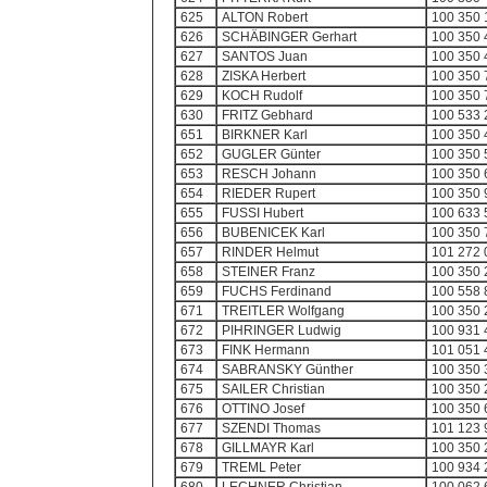
625
ALTON Robert
100 350 
626
SCHÄBINGER Gerhart
100 350 
627
SANTOS Juan
100 350 
628
ZISKA Herbert
100 350 
629
KOCH Rudolf
100 350 
630
FRITZ Gebhard
100 533 
651
BIRKNER Karl
100 350 
652
GUGLER Günter
100 350 
653
RESCH Johann
100 350 
654
RIEDER Rupert
100 350 
655
FUSSI Hubert
100 633 
656
BUBENICEK Karl
100 350 
657
RINDER Helmut
101 272 
658
STEINER Franz
100 350 
659
FUCHS Ferdinand
100 558 
671
TREITLER Wolfgang
100 350 
672
PIHRINGER Ludwig
100 931 
673
FINK Hermann
101 051 
674
SABRANSKY Günther
100 350 
675
SAILER Christian
100 350 
676
OTTINO Josef
100 350 
677
SZENDI Thomas
101 123 
678
GILLMAYR Karl
100 350 
679
TREML Peter
100 934 