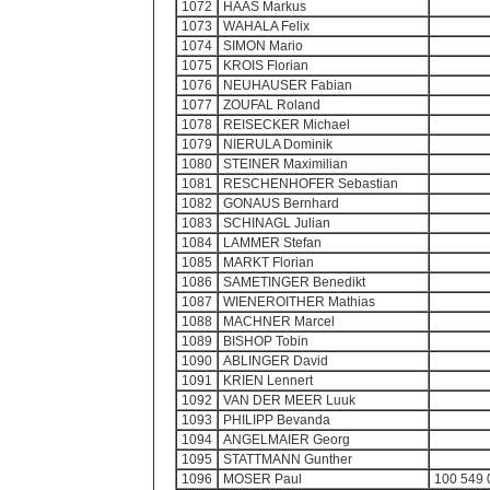
1072
HAAS Markus
1073
WAHALA Felix
1074
SIMON Mario
1075
KROIS Florian
1076
NEUHAUSER Fabian
1077
ZOUFAL Roland
1078
REISECKER Michael
1079
NIERULA Dominik
1080
STEINER Maximilian
1081
RESCHENHOFER Sebastian
1082
GONAUS Bernhard
1083
SCHINAGL Julian
1084
LAMMER Stefan
1085
MARKT Florian
1086
SAMETINGER Benedikt
1087
WIENEROITHER Mathias
1088
MACHNER Marcel
1089
BISHOP Tobin
1090
ABLINGER David
1091
KRIEN Lennert
1092
VAN DER MEER Luuk
1093
PHILIPP Bevanda
1094
ANGELMAIER Georg
1095
STATTMANN Gunther
1096
MOSER Paul
100 549 