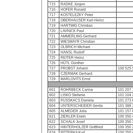
715
RADKE Jürgen
716
HOFER Ronald
717
KOSTELEZKY Peter
718
OBERHAUSER Karl-Heinz
719
HARTWIG Christian
720
LAVNICK Paul
721
AMMERLING Gerhard
722
WIESMAYR Christian
723
OLBRICH Michael
724
HANSL Rudolf
725
REITER Heinz
726
HÜTL Günther
727
PROBST Johann
100 525 
728
CZERMAK Gerhard
729
MARLOVITS Ernst
601
ROHRBECK Carina
101 207 
602
LISKO Stefanie
101 104 
603
PUSSKACS Daniela
101 273 
604
UNTERSCHEIDER Gerda
101 388 
605
ALMEDER Julia
101 157 
621
ZIERLER Erwin
100 350 
622
SCHALK Josef
100 350 
623
HINTERHOLZER Gottfried
100 350 
624
PITTERKA Kurt
100 350 