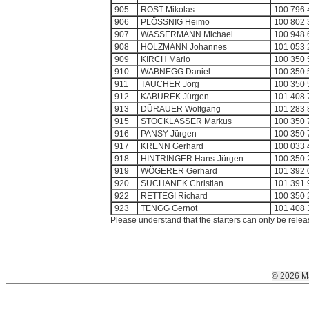
905
ROST Mikolas
100 796 
906
PLÖSSNIG Heimo
100 802 
907
WASSERMANN Michael
100 948 
908
HOLZMANN Johannes
101 053 
909
KIRCH Mario
100 350 
910
WABNEGG Daniel
100 350 
911
TAUCHER Jörg
100 350 
912
KABUREK Jürgen
101 408 
913
DÜRAUER Wolfgang
101 283 
915
STOCKLASSER Markus
100 350 
916
PANSY Jürgen
100 350 
917
KRENN Gerhard
100 033 
918
HINTRINGER Hans-Jürgen
100 350 
919
WÖGERER Gerhard
101 392 
920
SUCHANEK Christian
101 391 
922
RETTEGI Richard
100 350 
923
TENGG Gernot
101 408 
Please understand that the starters can only be relea
© 2026 M