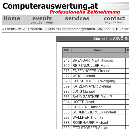
//
Events
/
ASVÖ RoadBIKE-Classics Gmundnerbergrennen - 24. April 2010
/ Start
Starter list ASVÖ 
BiB
Name
UC
346
BRENGARTNER Thomas
350
REIFENMÜLLER Mario
376
ENZENHOFER Michael
377
WEIGL Gerald
378
GÖTSCHHOFER Wolfgang
379
KATZENMAYER Dietmar
382
JUNG Manuel
383
BAUMGARTNER Peter P.
384
HOFER Josef
385
GRUBER Christian
386
SCHMIDSBERGER Norbert
387
WALLNER Thomas
388
ROSENAUER Michael
389
ETZLSTORFER Stefan