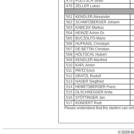
475
POLITSCH Silvio
476
ZELLER Lukas
501
KENDLER Alexander
502
SCHMITZBERGER Johann
503
KABICEK Markus
504
HEINZE Achim Dr.
505
BUCZOLITS Mario
506
HUFNAGL Christoph
507
DE BETTIN Christian
508
HÖLTSCHL Hubert
509
KENDLER Manfred
510
KAPL Armin
511
PRITZ Erich
512
GRATZL Rudolf
513
HAGER Siegfried
514
HEMETSBERGER Franz
515
OLSCHNEGGER Anita
516
STÖTTINGER Jan
517
KONDERT Rudi
Please understand that the starters can onl
© 2026 M