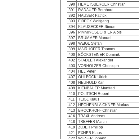
390
HEMETSBERGER Christian
391
RADAUER Bernhard
392
HAUSER Patrick
393
EIBECK Wolfgang
394
KLAUSECKER Simon
396
PIMMINGSDORFER Alois
397
BRUMMER Manuel
398
WEIGL Stefan
399
MAIRHOFER Thomas
400
BÖCKSTEINER Dominik
402
STADLER Alexander
403
VORHOLZER Christoph
404
HEL Peter
407
ÖHLBÖCK Ulrich
408
NEUHOLD Karl
409
KIENBAUER Manfred
410
POLITSCH Robert
411
TEIGL Klaus
412
HECHENBLAICKNER Markus
413
BROCKHOFF Christian
416
TRAXL Andreas
418
TREFFER Martin
419
ZOJER Philipp
421
EXNER Klaus
422
WIESER Johann