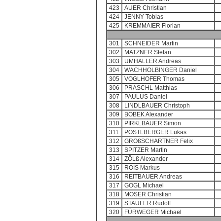
423
AUER Christian
424
JENNY Tobias
425
KREMMAIER Florian
301
SCHNEIDER Martin
302
MATZNER Stefan
303
UMHALLER Andreas
304
WACHHOLBINGER Daniel
305
VOGLHOFER Thomas
306
PRASCHL Matthias
307
PAULUS Daniel
308
LINDLBAUER Christoph
309
BOBEK Alexander
310
PIRKLBAUER Simon
311
PÖSTLBERGER Lukas
312
GROßSCHARTNER Felix
313
SPITZER Martin
314
ZÖLß Alexander
315
ROIS Markus
316
REITBAUER Andreas
317
GOGL Michael
318
MOSER Christian
319
STAUFER Rudolf
320
FÜRWEGER Michael