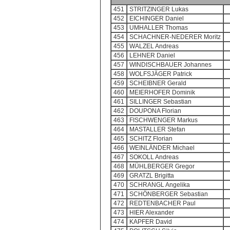
451
STRITZINGER Lukas
452
EICHINGER Daniel
453
UMHALLER Thomas
454
SCHACHNER-NEDERER Moritz
455
WALZEL Andreas
456
LEHNER Daniel
457
WINDISCHBAUER Johannes
458
WOLFSJÄGER Patrick
459
SCHEIBNER Gerald
460
MEIERHOFER Dominik
461
SILLINGER Sebastian
462
DOUPONA Florian
463
FISCHWENGER Markus
464
MASTALLER Stefan
465
SCHITZ Florian
466
WEINLÄNDER Michael
467
SOKOLL Andreas
468
MÜHLBERGER Gregor
469
GRATZL Brigitta
470
SCHRANGL Angelika
471
SCHÖNBERGER Sebastian
472
REDTENBACHER Paul
473
HIER Alexander
474
KAPFER David