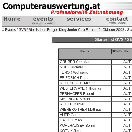
//
Events
/
GVS / Steirisches Burger King Junior Cup Finale - 5. Oktober 2008
/ Sta
Starter list GVS / S
Name
UCI-ID
Nat.
GRUBER Christian
AUT
NUDL Richard
AUT
TENOR Wolfgang
AUT
FRIEDRICH Dieter
AUT
REINPRECHT Michael
AUT
WESTERMAYER Thomas
AUT
PERNHOFER Rupert
AUT
KISLINGER Simon
AUT
REITER Daniel
AUT
WIENEROITHER Matthias
AUT
AUER Gernot
AUT
HAUK Jürgen
AUT
KOHLHAUSER Bernd
AUT
KOTNIK Rene
AUT