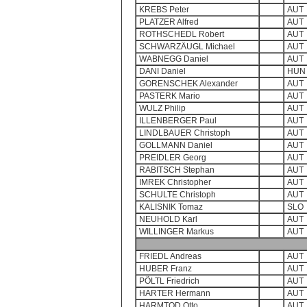
KREBS Peter
AUT
PLATZER Alfred
AUT
ROTHSCHEDL Robert
AUT
SCHWARZÄUGL Michael
AUT
WABNEGG Daniel
AUT
DANI Daniel
HUN
GORENSCHEK Alexander
AUT
PASTERK Mario
AUT
WULZ Philip
AUT
ILLENBERGER Paul
AUT
LINDLBAUER Christoph
AUT
GOLLMANN Daniel
AUT
PREIDLER Georg
AUT
RABITSCH Stephan
AUT
IMREK Christopher
AUT
SCHULTE Christoph
AUT
KALISNIK Tomaz
SLO
NEUHOLD Karl
AUT
WILLINGER Markus
AUT
FRIEDL Andreas
AUT
HUBER Franz
AUT
PÖLTL Friedrich
AUT
HARTER Hermann
AUT
HARMTOD Otto
AUT