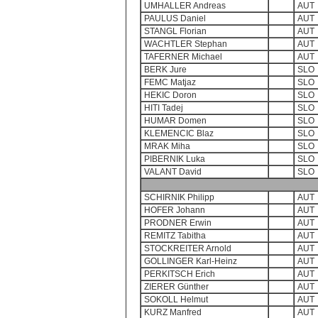
UMHALLER Andreas
AUT
PAULUS Daniel
AUT
STANGL Florian
AUT
WACHTLER Stephan
AUT
TAFERNER Michael
AUT
BERK Jure
SLO
FEMC Matjaz
SLO
HEKIC Doron
SLO
HITI Tadej
SLO
HUMAR Domen
SLO
KLEMENCIC Blaz
SLO
MRAK Miha
SLO
PIBERNIK Luka
SLO
VALANT David
SLO
SCHIRNIK Philipp
AUT
HOFER Johann
AUT
PRODNER Erwin
AUT
REMITZ Tabitha
AUT
STOCKREITER Arnold
AUT
GOLLINGER Karl-Heinz
AUT
PERKITSCH Erich
AUT
ZIERER Günther
AUT
SOKOLL Helmut
AUT
KURZ Manfred
AUT