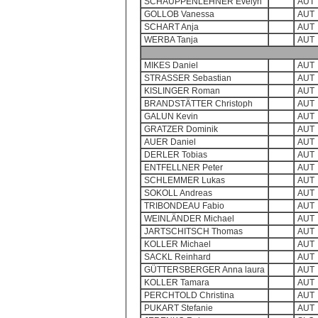
SCHAUPPENLEHNER Evelyn
AUT
GOLLOB Vanessa
AUT
SCHART Anja
AUT
WERBA Tanja
AUT
MIKES Daniel
AUT
STRASSER Sebastian
AUT
KISLINGER Roman
AUT
BRANDSTÄTTER Christoph
AUT
GALUN Kevin
AUT
GRATZER Dominik
AUT
AUER Daniel
AUT
DERLER Tobias
AUT
ENTFELLNER Peter
AUT
SCHLEMMER Lukas
AUT
SOKOLL Andreas
AUT
TRIBONDEAU Fabio
AUT
WEINLÄNDER Michael
AUT
JARTSCHITSCH Thomas
AUT
KOLLER Michael
AUT
SACKL Reinhard
AUT
GÜTTERSBERGER Anna laura
AUT
KOLLER Tamara
AUT
PERCHTOLD Christina
AUT
PUKART Stefanie
AUT