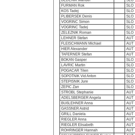
BEDENIK Manuel
SLO
FURMAN Rok
SLO
KOS Tadej
SLO
PLIBERSEK Denis
SLO
VOGRINC Simon
SLO
VOGRINC Tadej
SLO
ZELEZNIK Roman
SLO
LEHNER Stefan
AUT
FLEISCHMANN Michael
AUT
HIER Alexander
AUT
TAFERNER Stefan
AUT
BOKAN Gasper
SLO
LAVRIC Martin
SLO
POGACAR Tilen
SLO
SOPOTNIK Vid Anton
SLO
STEPISNIK Jure
SLO
ZEPIC Zan
SLO
STROBL Stephanie
AUT
ADELSBERGER Angela
AUT
BUßLEHNER Anna
AUT
GASSNER Astrid
AUT
GRILL Daniela
AUT
RIEGLER Anna
AUT
RIEGLER Elisabeth
AUT
ROHRINGER Hannah
AUT