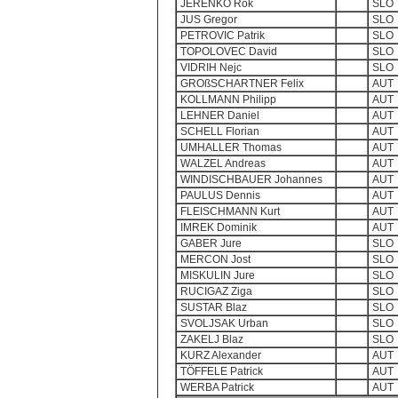
JERENKO Rok
SLO
JUS Gregor
SLO
PETROVIC Patrik
SLO
TOPOLOVEC David
SLO
VIDRIH Nejc
SLO
GROßSCHARTNER Felix
AUT
KOLLMANN Philipp
AUT
LEHNER Daniel
AUT
SCHELL Florian
AUT
UMHALLER Thomas
AUT
WALZEL Andreas
AUT
WINDISCHBAUER Johannes
AUT
PAULUS Dennis
AUT
FLEISCHMANN Kurt
AUT
IMREK Dominik
AUT
GABER Jure
SLO
MERCON Jost
SLO
MISKULIN Jure
SLO
RUCIGAZ Ziga
SLO
SUSTAR Blaz
SLO
SVOLJSAK Urban
SLO
ZAKELJ Blaz
SLO
KURZ Alexander
AUT
TÖFFELE Patrick
AUT
WERBA Patrick
AUT