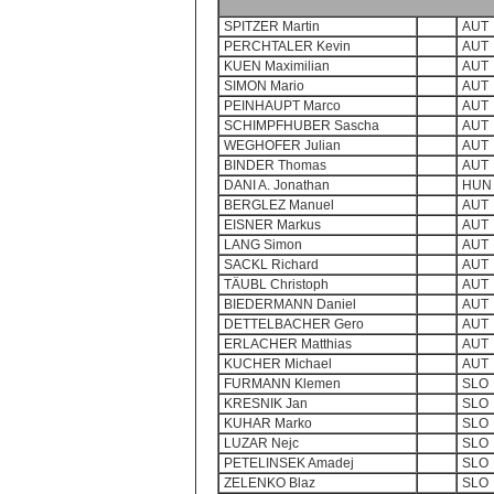
SPITZER Martin
AUT
PERCHTALER Kevin
AUT
KUEN Maximilian
AUT
SIMON Mario
AUT
PEINHAUPT Marco
AUT
SCHIMPFHUBER Sascha
AUT
WEGHOFER Julian
AUT
BINDER Thomas
AUT
DANI A. Jonathan
HUN
BERGLEZ Manuel
AUT
EISNER Markus
AUT
LANG Simon
AUT
SACKL Richard
AUT
TÄUBL Christoph
AUT
BIEDERMANN Daniel
AUT
DETTELBACHER Gero
AUT
ERLACHER Matthias
AUT
KUCHER Michael
AUT
FURMANN Klemen
SLO
KRESNIK Jan
SLO
KUHAR Marko
SLO
LUZAR Nejc
SLO
PETELINSEK Amadej
SLO
ZELENKO Blaz
SLO