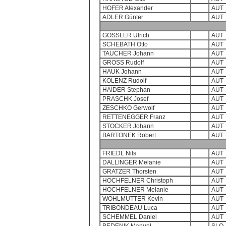
HOFER Alexander
AUT
ADLER Günter
AUT
GÖSSLER Ulrich
AUT
SCHEBATH Otto
AUT
TAUCHER Johann
AUT
GROSS Rudolf
AUT
HAUK Johann
AUT
KOLENZ Rudolf
AUT
HAIDER Stephan
AUT
PRASCHK Josef
AUT
ZESCHKO Gerwolf
AUT
RETTENEGGER Franz
AUT
STOCKER Johann
AUT
BARTONEK Robert
AUT
FRIEDL Nils
AUT
DALLINGER Melanie
AUT
GRATZER Thorsten
AUT
HOCHFELNER Christoph
AUT
HOCHFELNER Melanie
AUT
WOHLMUTTER Kevin
AUT
TRIBONDEAU Luca
AUT
SCHEMMEL Daniel
AUT