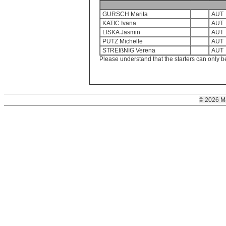
GURSCH Marita
AUT
KATIC Ivana
AUT
LISKA Jasmin
AUT
PUTZ Michelle
AUT
STREIßNIG Verena
AUT
Please understand that the starters can only b
© 2026 M