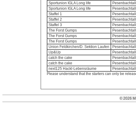
Sportunion IGLA Long life
Pesenbachtalla
Sportunion IGLA Long life
Pesenbachtalla
Staffel 1
Pesenbachtall
Staffel 2
Pesenbachtall
Staffel 3
Pesenbachtall
The Forst Gumps
Pesenbachtalla
The Forst Gumps
Pesenbachtall
The Forst Gumps
Pesenbachtalla
Union Feldkirchen/D. Sektion Laufen
Pesenbachtalla
Up&Up
Pesenbachtalla
catch the cake
Pesenbachtall
catch the cake
Pesenbachtalla
next125 Hackl-Lebensräume
Pesenbachtalla
Please understand that the starters can only be releas
© 2026 M