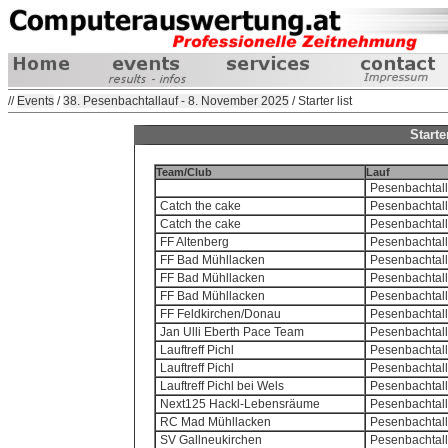
//
Events
/
38. Pesenbachtallauf - 8. November 2025
/ Starter list
Starte
Team/Club
Lauf
Pesenbachtall
Catch the cake
Pesenbachtalla
Catch the cake
Pesenbachtalla
FF Altenberg
Pesenbachtalla
FF Bad Mühllacken
Pesenbachtall
FF Bad Mühllacken
Pesenbachtalla
FF Bad Mühllacken
Pesenbachtall
FF Feldkirchen/Donau
Pesenbachtall
Jan Ulli Eberth Pace Team
Pesenbachtalla
Lauftreff Pichl
Pesenbachtalla
Lauftreff Pichl
Pesenbachtall
Lauftreff Pichl bei Wels
Pesenbachtalla
Next125 Hackl-Lebensräume
Pesenbachtalla
RC Mad Mühllacken
Pesenbachtalla
SV Gallneukirchen
Pesenbachtalla