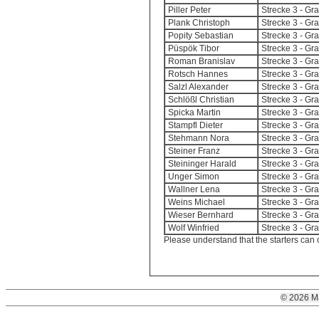
Piller Peter
Strecke 3 - G
Plank Christoph
Strecke 3 - G
Popity Sebastian
Strecke 3 - G
Püspök Tibor
Strecke 3 - G
Roman Branislav
Strecke 3 - G
Rotsch Hannes
Strecke 3 - G
Salzl Alexander
Strecke 3 - G
Schlößl Christian
Strecke 3 - G
Spicka Martin
Strecke 3 - G
Stampfl Dieter
Strecke 3 - G
Stehmann Nora
Strecke 3 - G
Steiner Franz
Strecke 3 - G
Steininger Harald
Strecke 3 - G
Unger Simon
Strecke 3 - G
Wallner Lena
Strecke 3 - G
Weins Michael
Strecke 3 - G
Wieser Bernhard
Strecke 3 - G
Wolf Winfried
Strecke 3 - G
Please understand that the starters can 
© 2026 M