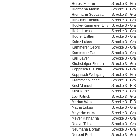
Herbst Florian
Strecke 3 - G
Hiermann Martin
Strecke 3 - G
Hiermann Sebastian
Strecke 3 - G
Hirschler Richard
Strecke 3 - G
Hocke-Kammerer Lilly
Strecke 3 - G
Hofer Lucas
Strecke 3 - G
Högler Esther
Strecke 3 - G
Kainz Lukas
Strecke 3 - G
Kammerer Georg
Strecke 3 - G
Kammerer Paul
Strecke 3 - G
Karl Bayer
Strecke 3 - G
Kirchsteiger Florian
Strecke 3 - G
Koppitsch Claudia
Strecke 3 - G
Koppitsch Wolfgang
Strecke 3 - G
Krammer Michael
Strecke 3 - G
Krist Manuel
Strecke 3 - E-
Krist Rene
Strecke 3 - G
Ley Patrick
Strecke 3 - G
Martna Walter
Strecke 3 - E-
Mathä Lukas
Strecke 3 - G
Mayerhofer Martin
Strecke 3 - G
Meyer Katharina
Strecke 3 - G
Neave Tobias
Strecke 3 - G
Neumann Dorian
Strecke 3 - G
Norbert Busl
Strecke 3 - G