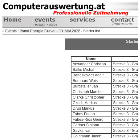
//
Events
/
Pama Energie Gravel - 30. Mai 2026
/ Starter list
Starte
Name
Anwander Christian
Strecke 3 - G
Balko Michal
Strecke 3 - G
Bendekovics Adolf
Strecke 3 - G
Bernhard Weis
Strecke 3 - G
Burgstaller Jan
Strecke 3 - G
Christoph Marcher
Strecke 3 - G
Clarke Christopher
Strecke 3 - G
Czech Markus
Strecke 3 - G
Divis Markus
Strecke 3 - G
Fabes Forian
Strecke 3 - G
Fabes-Rios Georg
Strecke 3 - G
Gärtner Bibiana
Strecke 3 - G
Gavka Ivan
Strecke 3 - G
Goldmann Jakob
Strecke 3 - G