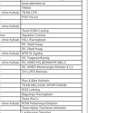
-
www.atterbiker.at
-
TRIHA
- ohne Aufsatz
TEAM CFK
-
PSV-TriLinz
-
- ohne Aufsatz
-
Team ESIN-Cycling
erren
Squadra Colonia
- ohne Aufsatz
HILL Racingteam
-
RC Stadt Haag
-
RC Stadt Haag
- ohne Aufsatz
MTB St. Agatha
-
SC Tragwein/Kamig
- ohne Aufsatz
RC ARBÖ FELBERMAYR WELS
-
RC ARBÖ Wienenergie Röhsler & Co
-
SV-LURS Maissau
-
-
Run & Bike Kelheim
-
TEAM MELASAN SPORTUNION
-
RSG Lebring
-
Bigjuergo Racingteam
-
Team RoCo
- ohne Aufsatz
RSW Felbermayr/Simplon
-
Team Alpha-Tischlerei Grömmer
-
Laufgruppe Dienstag