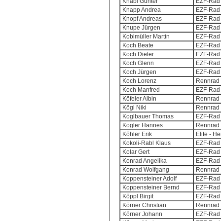
Knabl Günter
EZF-Rad 
Knapp Andrea
EZF-Rad 
Knopf Andreas
EZF-Rad 
Knupe Jürgen
EZF-Rad 
Koblmüller Martin
EZF-Rad 
Koch Beate
EZF-Rad 
Koch Dieter
EZF-Rad 
Koch Glenn
EZF-Rad 
Koch Jürgen
EZF-Rad 
Koch Lorenz
Rennrad 
Koch Manfred
EZF-Rad 
Köfeler Albin
Rennrad 
Kögl Niki
Rennrad 
Koglbauer Thomas
EZF-Rad 
Kogler Hannes
Rennrad 
Köhler Erik
Elite - H
Kokoli-Rabl Klaus
EZF-Rad 
Kolar Gert
EZF-Rad 
Konrad Angelika
EZF-Rad 
Konrad Wolfgang
Rennrad 
Koppensteiner Adolf
EZF-Rad 
Koppensteiner Bernd
EZF-Rad 
Köppl Birgit
EZF-Rad 
Körner Christian
Rennrad 
Körner Johann
EZF-Rad 