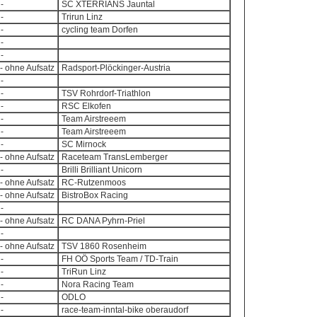
-
SC XTERRIANS Jauntal
-
Trirun Linz
-
cycling team Dorfen
-
-
- ohne Aufsatz
Radsport-Plöckinger-Austria
-
-
TSV Rohrdorf-Triathlon
-
RSC Elkofen
-
Team Airstreeem
-
Team Airstreeem
-
SC Mirnock
- ohne Aufsatz
Raceteam TransLemberger
-
Brilli Brilliant Unicorn
- ohne Aufsatz
RC-Rutzenmoos
- ohne Aufsatz
BistroBox Racing
-
- ohne Aufsatz
RC DANA Pyhrn-Priel
-
- ohne Aufsatz
TSV 1860 Rosenheim
-
FH OÖ Sports Team / TD-Train
-
TriRun Linz
-
Nora Racing Team
-
ODLO
-
race-team-inntal-bike oberaudorf