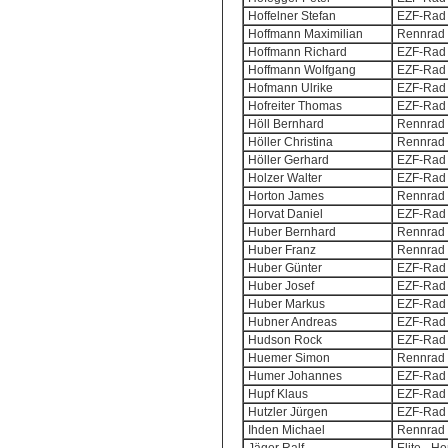
Hoffelner Stefan
EZF-Rad 
Hoffmann Maximilian
Rennrad 
Hoffmann Richard
EZF-Rad 
Hoffmann Wolfgang
EZF-Rad 
Hofmann Ulrike
EZF-Rad 
Hofreiter Thomas
EZF-Rad 
Höll Bernhard
Rennrad 
Höller Christina
Rennrad 
Höller Gerhard
EZF-Rad 
Holzer Walter
EZF-Rad 
Horton James
Rennrad 
Horvat Daniel
EZF-Rad 
Huber Bernhard
Rennrad 
Huber Franz
Rennrad 
Huber Günter
EZF-Rad 
Huber Josef
EZF-Rad 
Huber Markus
EZF-Rad 
Hubner Andreas
EZF-Rad 
Hudson Rock
EZF-Rad 
Huemer Simon
Rennrad 
Humer Johannes
EZF-Rad 
Hupf Klaus
EZF-Rad 
Hutzler Jürgen
EZF-Rad 
Ihden Michael
Rennrad 