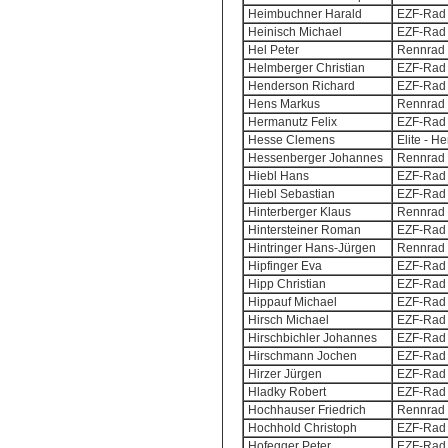
Heimbuchner Harald
EZF-Rad 
Heinisch Michael
EZF-Rad 
Hel Peter
Rennrad 
Helmberger Christian
EZF-Rad 
Henderson Richard
EZF-Rad 
Hens Markus
Rennrad 
Hermanutz Felix
EZF-Rad 
Hesse Clemens
Elite - H
Hessenberger Johannes
Rennrad 
Hiebl Hans
EZF-Rad 
Hiebl Sebastian
EZF-Rad 
Hinterberger Klaus
Rennrad 
Hintersteiner Roman
EZF-Rad 
Hintringer Hans-Jürgen
Rennrad 
Hipfinger Eva
EZF-Rad 
Hipp Christian
EZF-Rad 
Hippauf Michael
EZF-Rad 
Hirsch Michael
EZF-Rad 
Hirschbichler Johannes
EZF-Rad 
Hirschmann Jochen
EZF-Rad 
Hirzer Jürgen
EZF-Rad 
Hladky Robert
EZF-Rad 
Hochhauser Friedrich
Rennrad 
Hochhold Christoph
EZF-Rad 
Hofegger Peter
EZF-Rad 