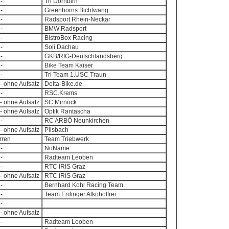
-
Tri Dornbirn
-
Greenhorns Bichlwang
-
Radsport Rhein-Neckar
-
BMW Radsport
-
BistroBox Racing
-
Soli Dachau
-
GKB/RIG-Deutschlandsberg
-
Bike Team Kaiser
-
Tri Team 1.USC Traun
- ohne Aufsatz
Delta-Bike.de
-
RSC.Krems
- ohne Aufsatz
SC.Mirnock
- ohne Aufsatz
Optik Rantascha
-
RC ARBÖ Neunkirchen
- ohne Aufsatz
Pilsbach
erren
Team Triebwerk
-
NoName
-
Radteam Leoben
-
RTC IRIS Graz
- ohne Aufsatz
RTC IRIS Graz
-
Bernhard Kohl Racing Team
-
Team Erdinger Alkoholfrei
-
- ohne Aufsatz
-
Radteam Leoben