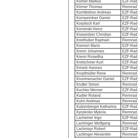
Körner Markus
EZF-Rad 
Körner Thomas
Rennrad 
Kornfeldner Andreas
EZF-Rad 
Kornpeintner Daniel
EZF-Rad 
Korpitsch Karl
EZF-Rad 
Korsinski Heinz
EZF-Rad 
Krassnitzer Christian
EZF-Rad 
Kreilhuber Raphael
Rennrad 
Kremon Mario
EZF-Rad 
Krenn Johannes
EZF-Rad 
Krenn Roswitha
EZF-Rad 
Kretschmer Kurt
EZF-Rad 
Krivetz Hannes
EZF-Rad 
Kropfmüller Rene
Rennrad 
Krummenacher Daniel
EZF-Rad 
Krutter Simon
Rennrad 
Kuchler Werner
EZF-Rad 
Kudler Roland
Rennrad 
Kuhn Andreas
Rennrad 
Kutzenberger Katharina
EZF-Rad 
Kyrylenko Mykola
Rennrad 
Lacheiner Ingo
EZF-Rad 
Lachinger Wolfgang
Rennrad 
Lachmayr Robert
EZF-Rad 
Lackinger Alexander
Rennrad 