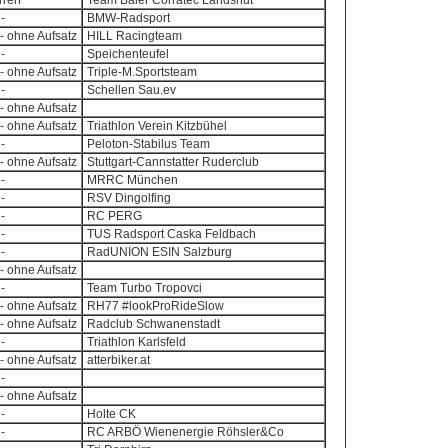
erren
Team Baier Corratec Landshut
-
BMW-Radsport
- ohne Aufsatz
HILL Racingteam
-
Speichenteufel
- ohne Aufsatz
Triple-M.Sportsteam
-
Schellen Sau.ev
- ohne Aufsatz
- ohne Aufsatz
Triathlon Verein Kitzbühel
-
Peloton-Stabilus Team
- ohne Aufsatz
Stuttgart-Cannstatter Ruderclub
-
MRRC München
-
RSV Dingolfing
-
RC PERG
-
TUS Radsport Caska Feldbach
-
RadUNION ESIN Salzburg
- ohne Aufsatz
-
Team Turbo Tropovci
- ohne Aufsatz
RH77 #lookProRideSlow
- ohne Aufsatz
Radclub Schwanenstadt
-
Triathlon Karlsfeld
- ohne Aufsatz
atterbiker.at
-
- ohne Aufsatz
-
Holte CK
-
RC ARBÖ Wienenergie Röhsler&Co