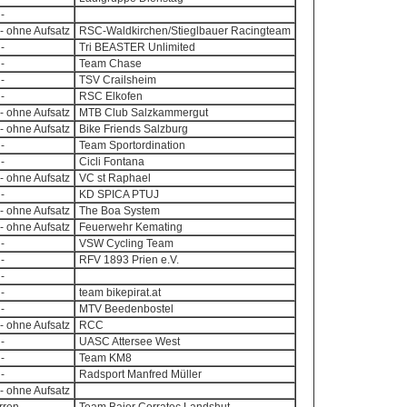
-
- ohne Aufsatz
RSC-Waldkirchen/Stieglbauer Racingteam
-
Tri BEASTER Unlimited
-
Team Chase
-
TSV Crailsheim
-
RSC Elkofen
- ohne Aufsatz
MTB Club Salzkammergut
- ohne Aufsatz
Bike Friends Salzburg
-
Team Sportordination
-
Cicli Fontana
- ohne Aufsatz
VC st Raphael
-
KD SPICA PTUJ
- ohne Aufsatz
The Boa System
- ohne Aufsatz
Feuerwehr Kemating
-
VSW Cycling Team
-
RFV 1893 Prien e.V.
-
-
team bikepirat.at
-
MTV Beedenbostel
- ohne Aufsatz
RCC
-
UASC Attersee West
-
Team KM8
-
Radsport Manfred Müller
- ohne Aufsatz