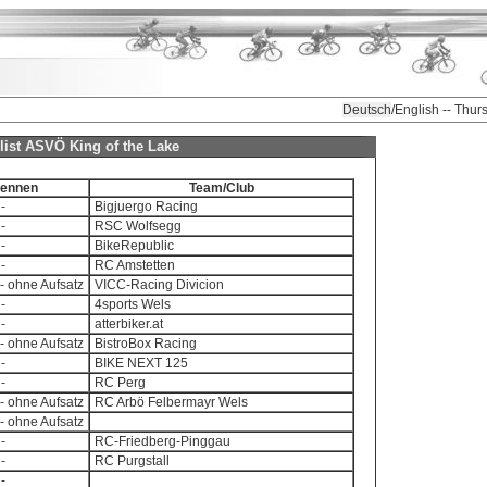
Deutsch
/English -- Thu
 list ASVÖ King of the Lake
ennen
Team/Club
-
Bigjuergo Racing
-
RSC Wolfsegg
-
BikeRepublic
-
RC Amstetten
- ohne Aufsatz
VICC-Racing Divicion
-
4sports Wels
-
atterbiker.at
- ohne Aufsatz
BistroBox Racing
-
BIKE NEXT 125
-
RC Perg
- ohne Aufsatz
RC Arbö Felbermayr Wels
- ohne Aufsatz
-
RC-Friedberg-Pinggau
-
RC Purgstall
-