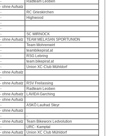
-
Radteam Leoben
- ohne Aufsatz
-
RC Grieskirchen
-
Highwood
-
-
-
SC MIRNOCK
- ohne Aufsatz
TEAM MELASAN SPORTUNION
-
Team Mohrenwirt
-
teambikepirat.at
-
RSG Lebring
-
team.bikepirat.at
-
Union XC-Club Mühldorf
- ohne Aufsatz
-
- ohne Aufsatz
RSV Freilassing
-
Radteam Leoben
- ohne Aufsatz
LAVIDA Garching
- ohne Aufsatz
-
ASKÖ Laufrad Steyr
- ohne Aufsatz
-
-
- ohne Aufsatz
Team Bikeworx Ledvolution
-
URC- Kamptal
- ohne Aufsatz
Union XC Club Mühldorf