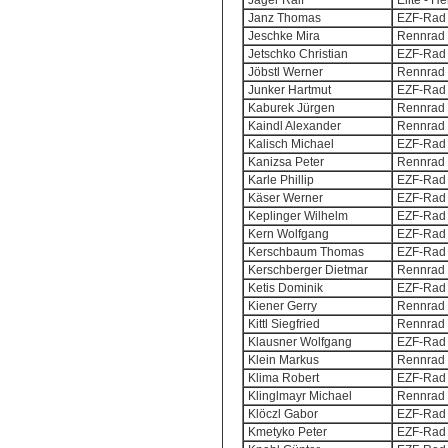
Jäger Ralf
Elite - H
Janz Thomas
EZF-Rad 
Jeschke Mira
Rennrad 
Jetschko Christian
EZF-Rad 
Jöbstl Werner
Rennrad 
Junker Hartmut
EZF-Rad 
Kaburek Jürgen
Rennrad 
Kaindl Alexander
Rennrad 
Kalisch Michael
EZF-Rad 
Kanizsa Peter
Rennrad 
Karle Phillip
EZF-Rad 
Käser Werner
EZF-Rad 
Keplinger Wilhelm
EZF-Rad 
Kern Wolfgang
EZF-Rad 
Kerschbaum Thomas
EZF-Rad 
Kerschberger Dietmar
Rennrad 
Ketis Dominik
EZF-Rad 
Kiener Gerry
Rennrad 
Kittl Siegfried
Rennrad 
Klausner Wolfgang
EZF-Rad 
Klein Markus
Rennrad 
Klima Robert
EZF-Rad 
Klinglmayr Michael
Rennrad 
Klöczl Gabor
EZF-Rad 
Kmetyko Peter
EZF-Rad 