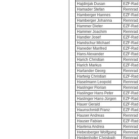
Hajdinjak Dusan
EZF-Rad 
Hamader Stefan
Rennrad 
Hamberger Hannes
EZF-Rad 
Hamberger Johanna
Rennrad 
Hammer Dieter
EZF-Rad 
Hammer Joachim
Rennrad 
Handler Josef
EZF-Rad 
Handschur Michael
EZF-Rad 
Haneder Manfred
EZF-Rad 
Hans Alexander
EZF-Rad 
Harich Christian
Rennrad 
Harich Markus
EZF-Rad 
Harlander Georg
Rennrad 
Hartwig Christian
EZF-Rad 
Haselmann Leopold
Rennrad 
Haslinger Florian
Rennrad 
Haslinger Hans Peter
EZF-Rad 
Haslinger Hans-Jürgen
EZF-Rad 
Hauer Gerald
EZF-Rad 
Haunschmidt Franz
EZF-Rad 
Hauser Andreas
Rennrad 
Hauser Fabian
EZF-Rad 
Havlena Andrea
Rennrad 
Hebesberger Wolfgang
Rennrad 
Heidenhofer Christoph
Rennrad 