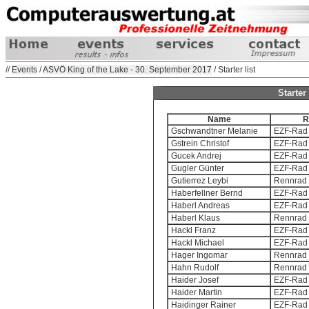
//
Events
/
ASVÖ King of the Lake - 30. September 2017
/ Starter list
Starter
Name
R
Gschwandtner Melanie
EZF-Rad 
Gstrein Christof
EZF-Rad 
Gucek Andrej
EZF-Rad 
Gugler Günter
EZF-Rad 
Gutierrez Leybi
Rennrad 
Haberfellner Bernd
EZF-Rad 
Haberl Andreas
EZF-Rad 
Haberl Klaus
Rennrad 
Hackl Franz
EZF-Rad 
Hackl Michael
EZF-Rad 
Hager Ingomar
Rennrad 
Hahn Rudolf
Rennrad 
Haider Josef
EZF-Rad 
Haider Martin
EZF-Rad 
Haidinger Rainer
EZF-Rad 