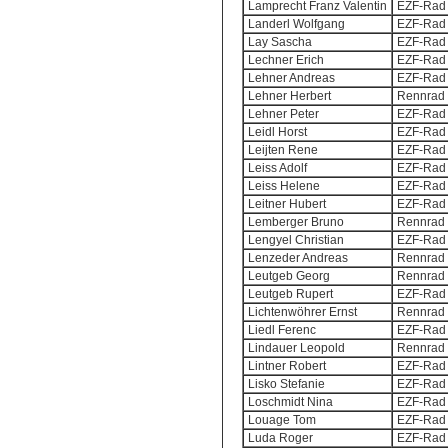
Lamprecht Franz Valentin
EZF-Rad 
Landerl Wolfgang
EZF-Rad 
Lay Sascha
EZF-Rad 
Lechner Erich
EZF-Rad 
Lehner Andreas
EZF-Rad 
Lehner Herbert
Rennrad 
Lehner Peter
EZF-Rad 
Leidl Horst
EZF-Rad 
Leijten Rene
EZF-Rad 
Leiss Adolf
EZF-Rad 
Leiss Helene
EZF-Rad 
Leitner Hubert
EZF-Rad 
Lemberger Bruno
Rennrad 
Lengyel Christian
EZF-Rad 
Lenzeder Andreas
Rennrad 
Leutgeb Georg
Rennrad 
Leutgeb Rupert
EZF-Rad 
Lichtenwöhrer Ernst
Rennrad 
Liedl Ferenc
EZF-Rad 
Lindauer Leopold
Rennrad 
Lintner Robert
EZF-Rad 
Lisko Stefanie
EZF-Rad 
Loschmidt Nina
EZF-Rad 
Louage Tom
EZF-Rad 
Luda Roger
EZF-Rad 