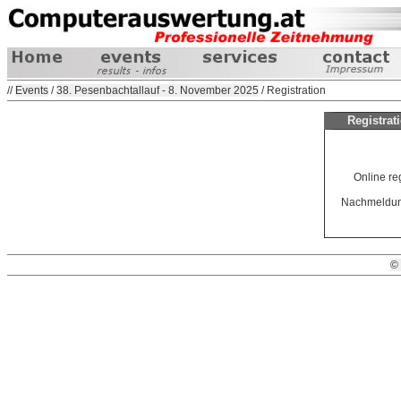
//
Events
/
38. Pesenbachtallauf - 8. November 2025
/ Registration
Registrat
Online reg
Nachmeldung
©