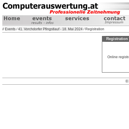
//
Events
/
41. Vorchdorfer Pfingstlauf - 18. Mai 2024
/ Registration
Registration
Online registr
©