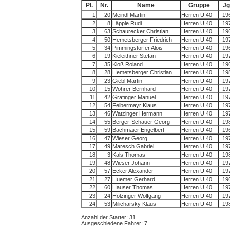
Pl.
Nr.
Name
Gruppe
Jg
1
20
Meindl Martin
Herren U 40
19
2
8
Läpple Rudi
Herren U 40
19
3
63
Schaurecker Christian
Herren U 40
19
4
50
Hemetsberger Friedrich
Herren U 40
19
5
34
Pimmingstorfer Alois
Herren U 40
19
6
19
Kieleithner Stefan
Herren U 40
19
7
35
Kloß Roland
Herren U 40
19
8
28
Hemetsberger Christian
Herren U 40
19
9
23
Giebl Martin
Herren U 40
19
10
15
Wöhrer Bernhard
Herren U 40
19
11
42
Grafinger Manuel
Herren U 40
19
12
54
Felbermayr Klaus
Herren U 40
19
13
46
Watzinger Hermann
Herren U 40
19
14
55
Berger-Schauer Georg
Herren U 40
19
15
59
Bachmaier Engelbert
Herren U 40
19
16
47
Wieser Georg
Herren U 40
19
17
49
Maresch Gabriel
Herren U 40
19
18
3
Kals Thomas
Herren U 40
19
19
48
Wieser Johann
Herren U 40
19
20
57
Ecker Alexander
Herren U 40
19
21
27
Huemer Gerhard
Herren U 40
19
22
60
Hauser Thomas
Herren U 40
19
23
24
Holzinger Wolfgang
Herren U 40
19
24
53
Milicharsky Klaus
Herren U 40
19
Anzahl der Starter: 31
Ausgeschiedene Fahrer: 7