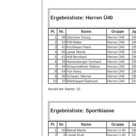
Ergebnisliste: Herren Ü40
Pl.
Nr.
Name
Gruppe
Jg
1
58
Glechner Georg
Herren Ü40
19
2
52
Pöll Walter
Herren Ü40
19
3
41
Krichbaum Hans
Herren Ü40
19
4
65
Liptak Marek
Herren Ü40
19
5
61
Höll Bernhard
Herren Ü40
19
6
39
Hemetsberger Gerhard
Herren Ü40
19
7
44
Scharnreithner Helmut
Herren Ü40
19
8
64
Fon Heinz
Herren Ü40
19
9
36
Schwarz Werner
Herren Ü40
19
10
37
Weinhäupel Raimund
Herren Ü40
19
Anzahl der Starter: 10
Ergebnisliste: Sportklasse
Pl.
Nr.
Name
Gruppe
Jg
1
20
Meindl Martin
Herren U 40
19
2
8
Läpple Rudi
Herren U 40
19