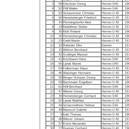
3
58
Glechner Georg
Herren Ü40
19
4
52
Pöll Walter
Herren Ü40
19
5
63
Schaurecker Christian
Herren U 40
19
6
50
Hemetsberger Friedrich
Herren U 40
19
7
34
Pimmingstorfer Alois
Herren U 40
19
8
19
Kieleithner Stefan
Herren U 40
19
9
35
Kloß Roland
Herren U 40
19
10
28
Hemetsberger Christian
Herren U 40
19
11
23
Giebl Martin
Herren U 40
19
12
32
Rabeder Elke
Damen
19
13
15
Wöhrer Bernhard
Herren U 40
19
14
42
Grafinger Manuel
Herren U 40
19
15
41
Krichbaum Hans
Herren Ü40
19
16
65
Liptak Marek
Herren Ü40
19
17
54
Felbermayr Klaus
Herren U 40
19
18
46
Watzinger Hermann
Herren U 40
19
19
55
Berger-Schauer Georg
Herren U 40
19
20
59
Bachmaier Engelbert
Herren U 40
19
21
61
Höll Bernhard
Herren Ü40
19
22
47
Wieser Georg
Herren U 40
19
23
39
Hemetsberger Gerhard
Herren Ü40
19
24
62
Liptak Matthias
Herren U 19
19
25
44
Scharnreithner Helmut
Herren Ü40
19
26
49
Maresch Gabriel
Herren U 40
19
27
3
Kals Thomas
Herren U 40
19
28
48
Wieser Johann
Herren U 40
19
29
57
Ecker Alexander
Herren U 40
19
30
27
Huemer Gerhard
Herren U 40
19