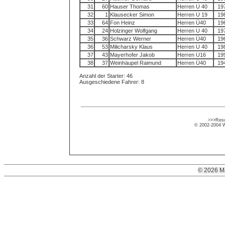
31
60
Hauser Thomas
Herren U 40
19
32
1
Klausecker Simon
Herren U 19
19
33
64
Fon Heinz
Herren Ü40
19
34
24
Holzinger Wolfgang
Herren U 40
19
35
36
Schwarz Werner
Herren Ü40
19
36
53
Milicharsky Klaus
Herren U 40
19
37
43
Mayerhofer Jakob
Herren U16
19
38
37
Weinhäupel Raimund
Herren Ü40
19
Anzahl der Starter: 46
Ausgeschiedene Fahrer: 8
>>>Resu
© 2002-2004 Wo
© 2026 M