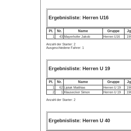
Ergebnisliste: Herren U16
Pl.
Nr.
Name
Gruppe
Jg
1
43
Mayerhofer Jakob
Herren U16
19
Anzahl der Starter: 2
Ausgeschiedene Fahrer: 1
Ergebnisliste: Herren U 19
Pl.
Nr.
Name
Gruppe
Jg
1
62
Liptak Matthias
Herren U 19
19
2
1
Klausecker Simon
Herren U 19
19
Anzahl der Starter: 2
Ergebnisliste: Herren U 40