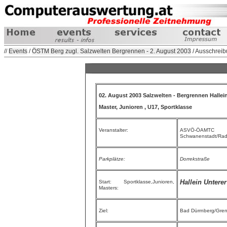
//
Events
/
ÖSTM Berg zugl. Salzwelten Bergrennen - 2. August 2003
/ Ausschrei
02. August 2003 Salzwelten - Bergrennen Hallei
Master, Junioren , U17, Sportklasse
Veranstalter:
ASVÖ-ÖAM
Schwanenstadt/Rad
Parkplätze:
Dorrekstraße
Hallein Untere
Start: Sportklasse,Junioren,
Masters:
Ziel:
Bad Dürrnberg/Gre