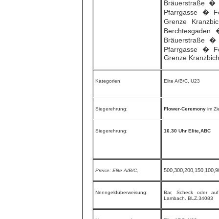
Bräuerstraße � 
Pfarrgasse � Fe
Grenze Kranzbi
Berchtesgaden 
Bräuerstraße � 
Pfarrgasse � Fe
Grenze Kranzbichl
Kategorien:
Elite A/B/C, U23
Siegerehrung:
Flower-Ceremony
im Zie
Siegerehrung:
16.30 Uhr Elite,ABC
500,300,200,150,100,90
Preise: Elite A/B/C,
Nenngeldüberweisung:
Bar, Scheck oder auf
Lambach. BLZ.34083