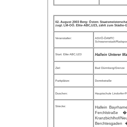
02. August 2003 Berg: Österr. Staatsmeisterscha
zugl. LM-OÖ. Elite-ABC,U23, zählt zum Städte-G
Veranstalter:
ASVÖ-ÖAM
Schwanenstadt/Radspo
Hallein Unterer M
Start: Elite ABC,U23
Ziel:
Bad Dürrnberg/Grenze
Parkplätze:
Dorrekstraße
Duschen:
Hauptschule Lindorfer-P
Strecke:
Hallein Bayrham
Ferchlstraße 
Kranzbichlhof
Berchtesgaden 