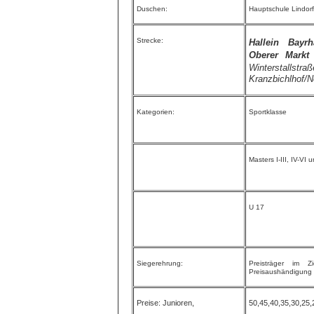
Duschen:
Hauptschule Lindorfe
Strecke:
Hallein Bayr
Oberer Mark
Winterstallst
Kranzbichlhof/
Kategorien:
Sportklasse
Masters I-III, IV-VI 
U 17
Siegerehrung:
Preisträger im Z
Preisaushändigung 
Preise: Junioren,
50,45,40,35,30,25,