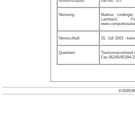
Nummernausgabe:
Elite ABC, U23
Nennung:
Markus Lindinger
Lambach, 
www.computerauswe
Nennschluß:
15. Jull 2003 - ke
Quartiere:
Tourismusverband
Fax:06245/85394-2
© 2026 M